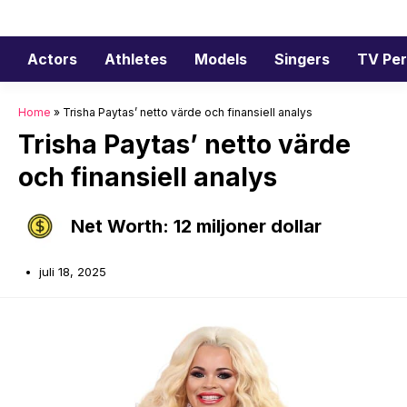
Hoppa
till
innehåll
Actors
Athletes
Models
Singers
TV Per
Home
»
Trisha Paytas’ netto värde och finansiell analys
Trisha Paytas’ netto värde
och finansiell analys
Net Worth: 12 miljoner dollar
juli 18, 2025