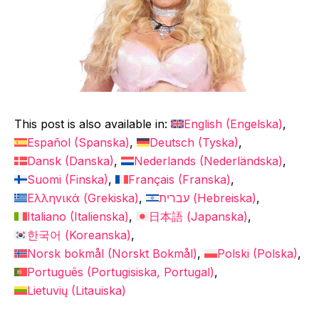
This post is also available in:
English
(
Engelska
)
Español
(
Spanska
)
Deutsch
(
Tyska
)
Dansk
(
Danska
)
Nederlands
(
Nederländska
)
Suomi
(
Finska
)
Français
(
Franska
)
Ελληνικά
(
Grekiska
)
עברית
(
Hebreiska
)
Italiano
(
Italienska
)
日本語
(
Japanska
)
한국어
(
Koreanska
)
Norsk bokmål
(
Norskt Bokmål
)
Polski
(
Polska
)
Português
(
Portugisiska, Portugal
)
Lietuvių
(
Litauiska
)