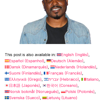
This post is also available in:
English
(
Inglês
)
Español
(
Espanhol
)
Deutsch
(
Alemão
)
Dansk
(
Dinamarquês
)
Nederlands
(
Holandês
)
Suomi
(
Finlandês
)
Français
(
Francês
)
Ελληνικά
(
Grego
)
עברית
(
Hebraico
)
Italiano
日本語
(
Japonês
)
한국어
(
Coreano
)
Norsk bokmål
(
Norueguês
)
Polski
(
Polonês
)
Svenska
(
Sueco
)
Lietuvių
(
Lituano
)