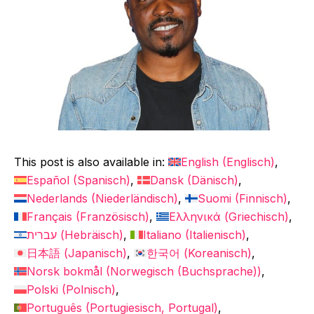
This post is also available in:
English
(
Englisch
)
Español
(
Spanisch
)
Dansk
(
Dänisch
)
Nederlands
(
Niederländisch
)
Suomi
(
Finnisch
)
Français
(
Französisch
)
Ελληνικά
(
Griechisch
)
עברית
(
Hebräisch
)
Italiano
(
Italienisch
)
日本語
(
Japanisch
)
한국어
(
Koreanisch
)
Norsk bokmål
(
Norwegisch (Buchsprache)
)
Polski
(
Polnisch
)
Português
(
Portugiesisch, Portugal
)