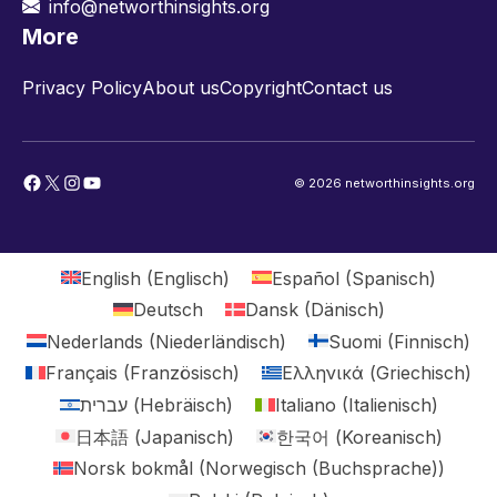
info@networthinsights.org
More
Privacy Policy
About us
Copyright
Contact us
Facebook
X
Instagram
YouTube
© 2026 networthinsights.org
English
(
Englisch
)
Español
(
Spanisch
)
Deutsch
Dansk
(
Dänisch
)
Nederlands
(
Niederländisch
)
Suomi
(
Finnisch
)
Français
(
Französisch
)
Ελληνικά
(
Griechisch
)
עברית
(
Hebräisch
)
Italiano
(
Italienisch
)
日本語
(
Japanisch
)
한국어
(
Koreanisch
)
Norsk bokmål
(
Norwegisch (Buchsprache)
)