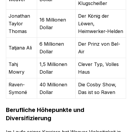
Klugscheißer
Jonathan
Der König der
16 Millionen
Taylor
Löwen,
Dollar
Thomas
Heimwerker-Helden
6 Millionen
Der Prinz von Bel-
Tatjana Ali
Dollar
Air
Tahj
1,5 Millionen
Clever Typ, Volles
Mowry
Dollar
Haus
Raven-
40 Millionen
Die Cosby Show,
Symoné
Dollar
Das ist so Raven
Berufliche Höhepunkte und
Diversifizierung
Im Laufe seiner Karriere hat Weaver Vielseitigkeit in