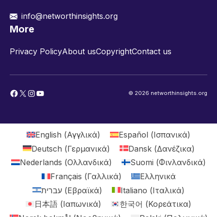
info@networthinsights.org
More
Privacy Policy
About us
Copyright
Contact us
Facebook
X
Instagram
YouTube
© 2026 networthinsights.org
English
(
Αγγλικά
)
Español
(
Ισπανικά
)
Deutsch
(
Γερμανικά
)
Dansk
(
Δανέζικα
)
Nederlands
(
Ολλανδικά
)
Suomi
(
Φινλανδικά
)
Français
(
Γαλλικά
)
Ελληνικά
עברית
(
Εβραϊκά
)
Italiano
(
Ιταλικά
)
日本語
(
Ιαπωνικά
)
한국어
(
Κορεάτικα
)