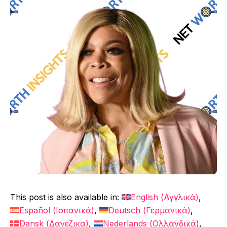
This post is also available in:
English
(
Αγγλικά
)
Español
(
Ισπανικά
)
Deutsch
(
Γερμανικά
)
Dansk
(
Δανέζικα
)
Nederlands
(
Ολλανδικά
)