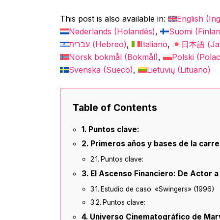
This post is also available in:
English
(
Ing
Nederlands
(
Holandés
)
Suomi
(
Finla
עברית
(
Hebreo
)
Italiano
日本語
(
Ja
Norsk bokmål
(
Bokmål
)
Polski
(
Pola
Svenska
(
Sueco
)
Lietuvių
(
Lituano
)
Table of Contents
Puntos clave:
Primeros años y bases de la carre
Puntos clave:
El Ascenso Financiero: De Actor a
Estudio de caso: «Swingers» (1996)
Puntos clave:
Universo Cinematográfico de Marv