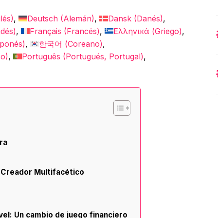
lés
)
Deutsch
(
Alemán
)
Dansk
(
Danés
)
ndés
)
Français
(
Francés
)
Ελληνικά
(
Griego
)
ponés
)
한국어
(
Coreano
)
co
)
Português
(
Portugués, Portugal
)
ra
 Creador Multifacético
el: Un cambio de juego financiero