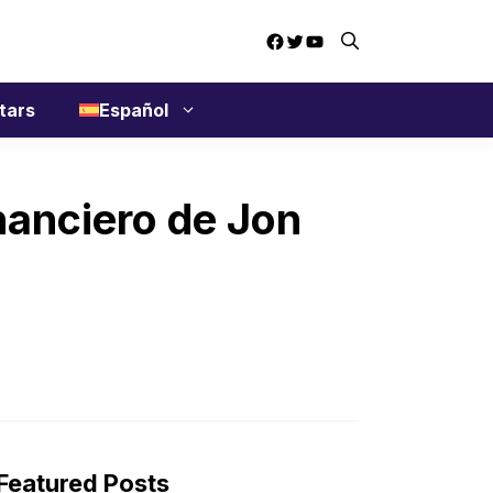
Facebook
Twitter
YouTube
tars
Español
inanciero de Jon
Featured Posts