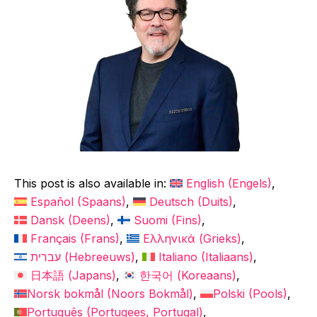
This post is also available in:
English
(
Engels
)
Español
(
Spaans
)
Deutsch
(
Duits
)
Dansk
(
Deens
)
Suomi
(
Fins
)
Français
(
Frans
)
Ελληνικά
(
Grieks
)
עברית
(
Hebreeuws
)
Italiano
(
Italiaans
)
日本語
(
Japans
)
한국어
(
Koreaans
)
Norsk bokmål
(
Noors Bokmål
)
Polski
(
Pools
)
Português
(
Portugees, Portugal
)