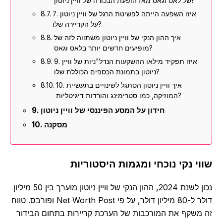
של לאס וגאס מאז הופעת הבכורה של וויין ניוטון?
7. איזו השפעה הייתה לפשיטת הרגל של וויין ניוטון
על הקריירה שלו?
איך ההון הנקי של וויין ניוטון משתווה לזה של
מופיעים חדשים יותר בלאס וגאס?
9. איזו תפקיד מילאו ההשקעות הנדל"ניות של וויין
ניוטון בתמונת הכספים הכוללת שלו?
10. איך וויין ניוטון הסתגל לשינויים בתעשיית
המוזיקה, כמו סטרימינג והורדות דיגיטליות?
חידון על המסע הפיננסי של וויין ניוטון
מסקנה
י נקי נוכחי ומגמות היסטוריות
נכון לשנת 2024, ההון הנקי של וויין ניוטון מוערך בין 50 מיליון
דולר ל-80 מיליון דולר, על פי Net Worth Post ופורבס. טווח
משקף את המורכבות של הערכת קריירות בתחום הבידור