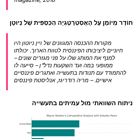
ֶר מְיוֹמָן עַל הֶאֲסְטְרָטֶגְיָה הַכַּסְפִּית שֶׁל נְיוּטָן
מקורות ההכנסה המגוונים של ויין ניוטון היו
חיוניים ליציבותו הפיננסית לטווח הארוך. יכולתו
למנף את המותג שלו על פני מגזרים שונים –
ממופעי במה ועד השקעות נדל"ן – סייעה לו
להתמודד עם תנודות בתעשייה ואתגרים פיננסיים
אישיים. – מריה רודריגז, אנליסטת פיננסים
וח השוואתי מול עמיתים בתעשייה