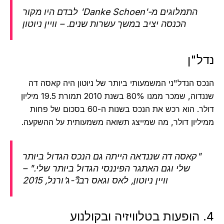
התמלוגים מ-'Danke Schoen' לבדם היו מקור
הכנסה יציב במשך עשרות שנים. – וויין ניוטון
ל"ן
ס הנדל"ני המשמעותי ביותר של ניוטון היה קאסה דה
שננדוה, שמכר ממנו 80% בשנת 2010 תמורת 19.5 מיליון
דולר. הוא רכש את הנכס בשנות ה-60 בסכום של פחות
ליון דולר, מה שמייצג תשואה משמעותית על ההשקעה.
"קאסה דה שננדאה הייתה גם הנכס הגדול ביותר
שלי וגם האתגר הפיננסי הגדול ביותר שלי." –
וויין ניוטון, לאס וגאס רבิว-ג'ורנל, 2015