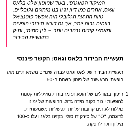
המיקוד הגאוגרפי. בעוד שניוטון שלט בלאס
וגאס, אחרים כמו דיון וג'ון בנו מותגים גלובליים.
טווח ההגעה הגלובלי הזה אפשר פוטנציאל
רווחים גבוה יותר, אך גם דורש סיבובי הופעות
ומאמצי קידום נרחבים יותר. – ג'ון סמית', ותיק
בתעשיית הבידור
יית הבידור בלאס וגאס: הקשר פיננסי
יית הבידור של לאס וגאס עברה שינויים משמעותיים מאז
תו הראשונה של ניוטון בשנות ה-60:
וך במודלים של הופעות: מחבורות מוזיקליות קטנות
פעות ייצור בקנה מידה גדול. ההופעות של ימינו
לות לעיתים קרובות עלויות תפעוליות משמעותיות.
לדוגמה, "O" של סירק דו סוליי בקזינו בלאגיו עלו כ-100
יון דולר להפקה.