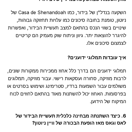
השקעה בנדל"ן של בידור, כמו Casa de Shenandoah של
טון, טומנת בחובה סיכונים כמו עלויות תחזוקה גבוהות,
ויים בשווי הנכס בהתאם למצב תעשיית הבידור, ואפשרות
גרר להוצאות יתר. גיוון וניתוח שוק מעמיק הם קריטיים
צום סיכונים אלו.
 עובדות תמלוגי ידוענים?
וגי ידוענים הם בדרך כלל אחוז ממכירות ממקורות שונים,
ות מוזיקה, סחורה ועסקאות רישוי. עבור מוזיקה, תמלוגים
למים עבור השמעות ברדיו, סטרימינג ושימוש בסרטים או
סומות. האחוז יכול להשתנות מאוד בהתאם לחוזים לכוח
קוח של הידוען.
 כיצד השתנתה מבחינה כלכלית תעשיית הבידור של
 וגאס מאז הופעת הבכורה של וויין ניוטון?