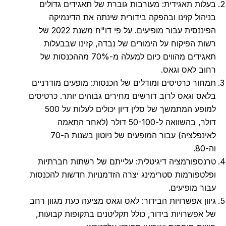
ות תאגידית: מעורבות גוברת של תאגידים גדולים
הול קזינו ובהפקה בידורית שינתה את הדינמיקה
הפיננסית עבור מופיעים. על פי דו"ח משנת 2022 של
ת הפיקוח על הימורים של נבדה, קזינו שבבעלות
תאגידים מהווים כיום למעלה מ-70% מההכנסות של
ב לאס וגאס.
ור כרטיסים ומודלים של הכנסות: מופעים מודרניים
ס וגאס לרוב דורשים מחירים גבוהים יותר. כרטיסים
למופע המתמשך של סלין דיון יכולים לעלות על 500
דולר, בהשוואה ל-50-100 דולר (לאחר התאמה
לאינפלציה) עבור המופעים של ניוטון בשנות ה-70
ספורמציה דיגיטלית: עלייתם של רשתות חברתיות
טפורמות סטרימינג יצרה הזדמנויות חדשות להכנסות
ר מופיעים.
ון אפשרויות הבידור: לאס וגאס מציעה כעת מגוון רחב
אפשרויות בידור, כולל תקליטנים בתקופות קבועות,