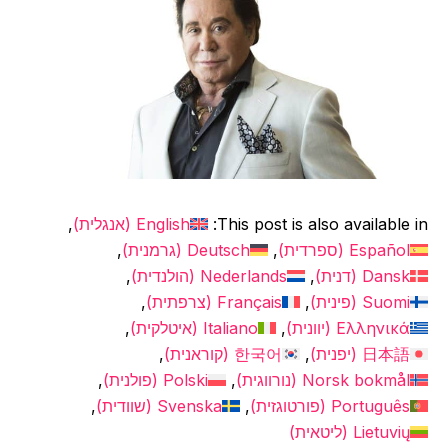
This post is also available
English
(
אנגלית
)
Españo
(
ספרדית
)
Deutsch
(
גרמנית
)
Dans
(
דנית
)
Nederlands
(
הולנדית
)
Suom
(
פינית
)
Français
(
צרפתית
)
Ελληνικ
(
יוונית
)
Italiano
(
איטלקית
)
日本
(
יפנית
)
한국어
(
קוראנית
)
Norsk bokmå
(
נורווגית
)
Polski
(
פולנית
)
Portuguê
(
פורטוגזית
)
Svenska
(
שוודית
)
Lietuvi
(
ליטאית
)