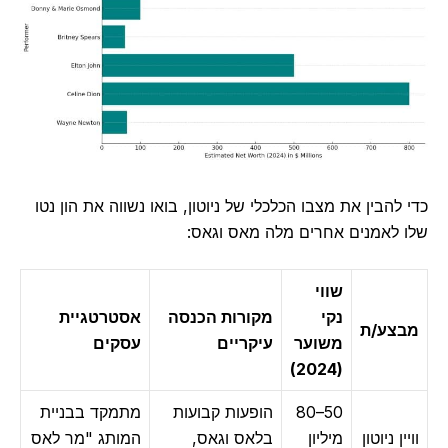
להבין את מצבו הכלכלי של ניוטון, בואו נשווה את הון נטו
 לאמנים אחרים מלה מאס וגאס:
שווי
נקי
מקורות הכנסה
אסטרטגיית
צע/ת
משוער
עיקריים
עסקים
(2024)
50–80
הופעות קבועות
מתמקד בבניית
ין ניוטון
מיליון
בלאס וגאס,
המותג "מר לאס