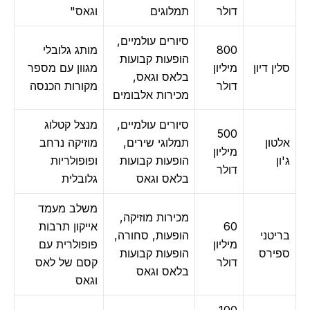
דולר
תמלוגים
וגאס"
סיורים עולמיים,
800
מותג גלובלי
הופעות קבועות
ן דיון
מיליון
מגוון עם מספר
בלאס וגאס,
דולר
מקורות הכנסה
מכירות אלבומים
סיורים עולמיים,
מנצל קטלוג
500
טון
תמלוגי שירים,
מוזיקה נרחב
מיליון
ן
הופעות קבועות
ופופולריות
דולר
בלאס וגאס
גלובלית
משלב מעמד
מכירות מוזיקה,
60
אייקון תרבות
יטני
הופעות, סחורה,
מיליון
פופולרית עם
ירס
הופעות קבועות
דולר
קסם של לאס
בלאס וגאס
וגאס