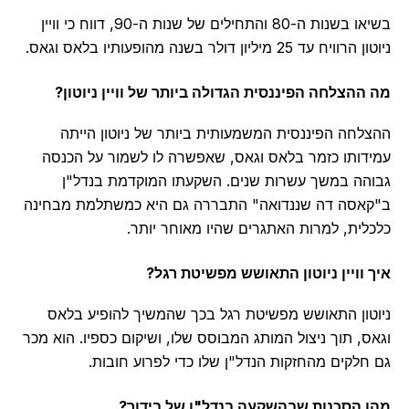
בשיאו בשנות ה-80 והתחילים של שנות ה-90, דווח כי וויין
ח עד 25 מיליון דולר בשנה מהופעותיו בלאס וגאס.
ההצלחה הפיננסית הגדולה ביותר של וויין ניוטון?
לחה הפיננסית המשמעותית ביותר של ניוטון הייתה
דותו כזמר בלאס וגאס, שאפשרה לו לשמור על הכנסה
הה במשך עשרות שנים. השקעתו המוקדמת בנדל"ן
אסה דה שננדואה" התבררה גם היא כמשתלמת מבחינה
לית, למרות האתגרים שהיו מאוחר יותר.
 וויין ניוטון התאושש מפשיטת רגל?
טון התאושש מפשיטת רגל בכך שהמשיך להופיע בלאס
ס, תוך ניצול המותג המבוסס שלו, ושיקום כספיו. הוא מכר
חלקים מהחזקות הנדל"ן שלו כדי לפרוע חובות.
 הסכנות שבהשקעה בנדל"ן של בידור?