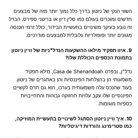
וי הנקי של ניוטון בדרך כלל נמוך יותר מזה של מבצעים
ים ומוכרים בעולם כמו סלין דיון או בריטני ספירס. הבדל
נובע בעיקר משינויים בתעשיית הבידור, כולל זרמי הכנסה
ונים יותר ופופולריות גלובלית למבצעים מודרניים.
 איזו תפקיד מילאו ההשקעות הנדל"ניות של וויין ניוטון
ונת הכספים הכוללת שלו?
נדל"ן, ובפרט Casa de Shenandoah, מילא תפקיד
עותי הן בהצלחות הפיננסיות והן באתגרים של ניוטון.
ד שהנכס עלה משמעותית בערכו, הוא גם תרם לקשיים
ננסיים שלו עקב עלויות תחזוקה גבוהות והתחייבויות
יות מוגזמות.
1. איך וויין ניוטון הסתגל לשינויים בתעשיית המוזיקה,
 סטרימינג והורדות דיגיטליות?