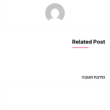
Related Po
בת תגובה
בה