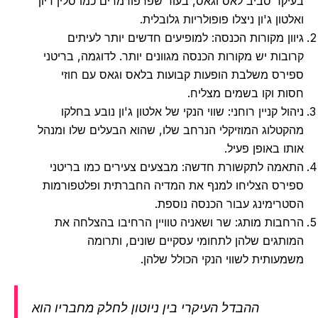
קר סביב לאס וגאס, בעוד שפרפורמרים כמו סלין דיון
ון ג'ון ניצלו פופולריות גלובלית.
ון מקורות הכנסה: למופיעים חדשים יותר לעיתים
בות יש מקורות הכנסה מגוונים יותר. לדוגמה, בריטני
רס משלבת הופעות קבועות בלאס וגאס עם חוזי
ת וקו בשמים מצליח.
ל קניין רוחני: שווי הנקי של אלטון ג'ון נובע בחלקו
טלוג המוזיקלי הנרחב שלו, שהוא הבעלים שלו ומנהל
ו באופן פעיל.
מה לתקשורת חדשה: מבצעים צעירים כמו בריטני
רס הצליחו למנף את המדיה החברתית ופלטפורמות
רימינג עבור הכנסה נוספת.
בות מותג: שר ושאניה טוויין הרחיבו בהצלחה את
תגים שלהן לתחומי עסקיים שונים, ותרומה
עותית לשווי הנקי הכולל שלהן.
ההבדל העיקרי בין ניוטון לחלק מחבריו הוא