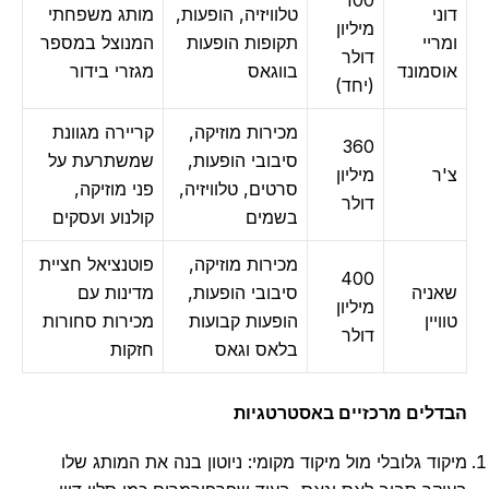
100
י
טלוויזיה, הופעות,
מותג משפחתי
מיליון
ריי
תקופות הופעות
המנוצל במספר
דולר
סמונד
בווגאס
מגזרי בידור
(יחד)
מכירות מוזיקה,
קריירה מגוונת
360
סיבובי הופעות,
שמשתרעת על
ר
מיליון
סרטים, טלוויזיה,
פני מוזיקה,
דולר
בשמים
קולנוע ועסקים
מכירות מוזיקה,
פוטנציאל חציית
400
ניה
סיבובי הופעות,
מדינות עם
מיליון
יין
הופעות קבועות
מכירות סחורות
דולר
בלאס וגאס
חזקות
לים מרכזיים באסטרטגיות
וד גלובלי מול מיקוד מקומי: ניוטון בנה את המותג שלו