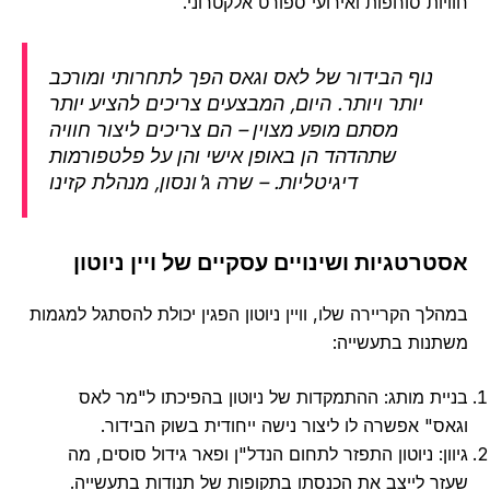
יות סוחפות ואירועי ספורט אלקטרוני.
נוף הבידור של לאס וגאס הפך לתחרותי ומורכב
יותר ויותר. היום, המבצעים צריכים להציע יותר
מסתם מופע מצוין – הם צריכים ליצור חוויה
שתהדהד הן באופן אישי והן על פלטפורמות
דיגיטליות. – שרה ג'ונסון, מנהלת קזינו
רטגיות ושינויים עסקיים של ויין ניוטון
לך הקריירה שלו, וויין ניוטון הפגין יכולת להסתגל למגמות
נות בתעשייה:
ית מותג: ההתמקדות של ניוטון בהפיכתו ל"מר לאס
ס" אפשרה לו ליצור נישה ייחודית בשוק הבידור.
ן: ניוטון התפזר לתחום הנדל"ן ופאר גידול סוסים, מה
ר לייצב את הכנסתו בתקופות של תנודות בתעשייה.