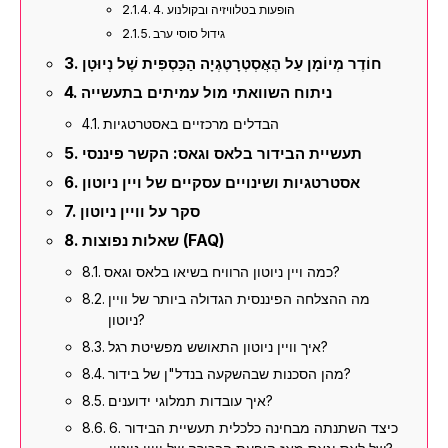
4. הופעות בטלוויזיה ובקולנוע
גידול סוסי ערב
חוֹדֶר מְיוֹמָן עַל הֶאֲסְטְרָטֶגְיָה הַכַּסְפִּית שֶׁל נְיוּטָן
ניתוח השוואתי מול עמיתים בתעשייה
הבדלים מרכזיים באסטרטגיות
תעשיית הבידור בלאס וגאס: הקשר פיננסי
אסטרטגיות ושינויים עסקיים של ויין ניוטון
סקר על וויין ניוטון
שאלות נפוצות (FAQ)
כמה ויין ניוטון הרוויח בשיאו בלאס וגאס?
מה ההצלחה הפיננסית הגדולה ביותר של וויין
ניוטון?
איך וויין ניוטון התאושש מפשיטת רגל?
מהן הסכנות שבהשקעה בנדל"ן של בידור?
איך עובדות תמלוגי ידוענים?
6. כיצד השתנתה מבחינה כלכלית תעשיית הבידור