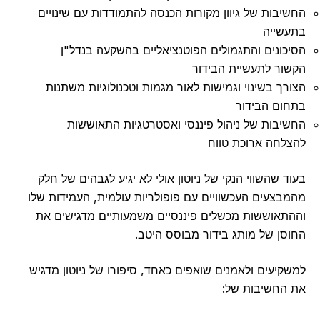
יבות של גיוון מקורות הכנסה להתמודדות עם שינויים
שייה
כונים והתגמולים הפוטנציאליים בהשקעה בנדל"ן
ור לתעשיית הבידור
רך בשינוי וגמישות לאור מגמות וטכנולוגיות משתנות
ום הבידור
יבות של ניהול פיננסי ואסטרטגיות התאוששות
לחה ארוכת טווח
ד שהשווי הנקי של ניוטון אולי לא יגיע לגבהים של חלק
בצעים העכשוויים עם פופולריות עולמית, העמידות שלו
תאוששות מכשלים פיננסיים משמעותיים מדגישים את
סן של מותג בידור מבוסס היטב.
קיעים ולאמנים שואפים כאחד, סיפורו של ניוטון מדגיש
החשיבות של: