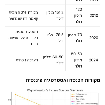
120
151.2 מיליון
מכירת 80% מבית
20
מיליון
דולר
קאסה דה שננדואה
דולר
השפעת מגפת
70 מיליון
79.5 מיליון
20
הקורונה על הופעות
דולר
דולר
חיות
50–80
50–80 מיליון
20
מיליון
הערכה נוכחית
דולר
דולר
ורות הכנסה ואסטרטגיה פיננסית