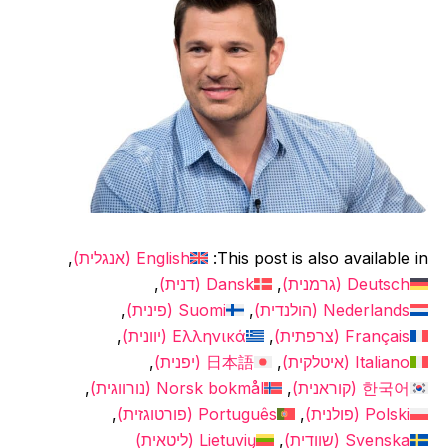
This post is also available in:
English
(
אנגלית
)
Deutsch
(
גרמנית
)
Dansk
(
דנית
)
Nederlands
(
הולנדית
)
Suomi
(
פינית
)
Français
(
צרפתית
)
Ελληνικά
(
יוונית
)
Italiano
(
איטלקית
)
日本語
(
יפנית
)
한국어
(
קוראנית
)
Norsk bokmål
(
נורווגית
)
Polski
(
פולנית
)
Português
(
פורטוגזית
)
Svenska
(
שוודית
)
Lietuvių
(
ליטאית
)