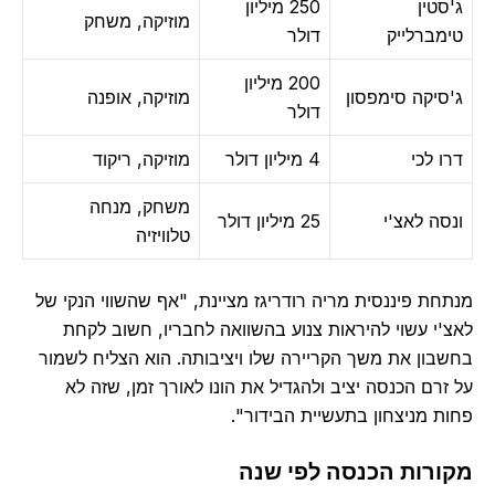
ג'סטין
250 מיליון
מוזיקה, משחק
טימברלייק
דולר
200 מיליון
ג'סיקה סימפסון
מוזיקה, אופנה
דולר
דרו לכי
4 מיליון דולר
מוזיקה, ריקוד
משחק, מנחה
ונסה לאצ'י
25 מיליון דולר
טלוויזיה
מנתחת פיננסית מריה רודריגז מציינת, "אף שהשווי הנקי של
לאצ'י עשוי להיראות צנוע בהשוואה לחבריו, חשוב לקחת
בחשבון את משך הקריירה שלו ויציבותה. הוא הצליח לשמור
על זרם הכנסה יציב ולהגדיל את הונו לאורך זמן, שזה לא
פחות מניצחון בתעשיית הבידור".
מקורות הכנסה לפי שנה