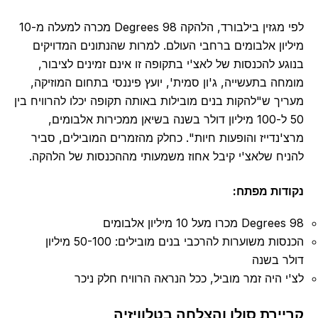
לפי מגזין בילבורד, הלהקה 98 Degrees מכרה למעלה מ-10
מיליון אלבומים ברחבי העולם. למרות שהנתונים המדויקים
בנוגע להכנסות של לאצ'י בתקופה זו אינם זמינים לציבור,
מומחה בתעשייה, ג'ון סמית', יועץ פיננסי בתחום המוזיקה,
מעריך ש"להקות בנים מובילות באותה תקופה יכלו להרוויח בין
50 ל-100 מיליון דולר בשנה בשיאן ממכירות אלבומים,
מרצ'נדייז והופעות חיות". כחלק מהזמרים המובילים, סביר
להניח שלאצ'י קיבל אחוז משמעותי מההכנסות של הלהקה.
נקודות מפתח:
98 Degrees מכרו מעל 10 מיליון אלבומים
הכנסות משוערות להרכבי בנים מובילים: 50-100 מיליון
דולר בשנה
לצ'י היה זמר מוביל, ככל הנראה הרוויח חלק ניכר
קריירת סולו והצלחה בטלוויזיה