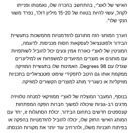
האישי של לאצ'י, בהתחשב בהכרה שלו, נאמנותו ופנייתו
לקהל, עשוי להיות בטווח של 15-20 מיליון דולר, נפרד משווי
הנקי שלו".
הערך המותגי הזה מתורגם להזדמנויות מתמשכות בתעשיית
הבידור ולפוטנציאל לעסקאות חסות מכניסות. לדוגמה,
המוניטין של לאצ'י כאורח אמין ונעים יכול להוביל לשותפויות
עם מותגים או מוצרים המיועדים למשפחות או למיליונרים
שגדלו עם 98 Degrees. האמינות שלו בתעשיית המוזיקה
ממקמת אותו גם היטב לתפקידי שיפוט פוטנציאליים בתכניות
מוזיקליות או כשגריר מותג למוצרים הקשורים למוזיקה.
בנוסף, המעבר המוצלח של לאצ'י ממוזיקאי למנחה טלוויזיה
מדגים רב-גוניות שיכולה למשוך חברות הפקה המפתחות
קונספטים חדשים בתחום הבידור. יכולת הסתגלות זו, יחד עם
המותג האישי החזק שלו, יכולה להוביל להזדמנויות בהפקה או
בפיתוח תוכניות משלו, ולהרחיב עוד יותר את מקורות הכנסתו.