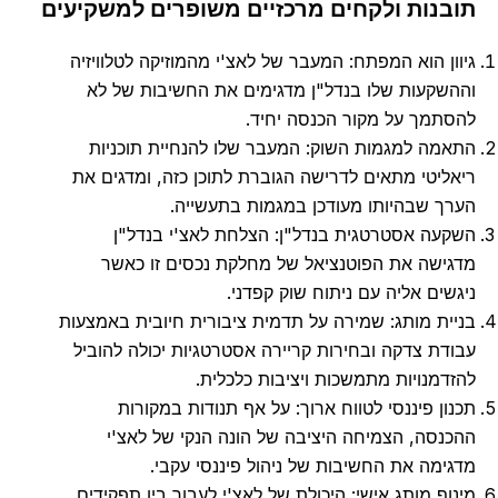
תובנות ולקחים מרכזיים משופרים למשקיעים
גיוון הוא המפתח: המעבר של לאצ'י מהמוזיקה לטלוויזיה
וההשקעות שלו בנדל"ן מדגימים את החשיבות של לא
להסתמך על מקור הכנסה יחיד.
התאמה למגמות השוק: המעבר שלו להנחיית תוכניות
ריאליטי מתאים לדרישה הגוברת לתוכן כזה, ומדגים את
הערך שבהיותו מעודכן במגמות בתעשייה.
השקעה אסטרטגית בנדל"ן: הצלחת לאצ'י בנדל"ן
מדגישה את הפוטנציאל של מחלקת נכסים זו כאשר
ניגשים אליה עם ניתוח שוק קפדני.
בניית מותג: שמירה על תדמית ציבורית חיובית באמצעות
עבודת צדקה ובחירות קריירה אסטרטגיות יכולה להוביל
להזדמנויות מתמשכות ויציבות כלכלית.
תכנון פיננסי לטווח ארוך: על אף תנודות במקורות
ההכנסה, הצמיחה היציבה של הונה הנקי של לאצ'י
מדגימה את החשיבות של ניהול פיננסי עקבי.
מינוף מותג אישי: היכולת של לאצ'י לעבור בין תפקידים