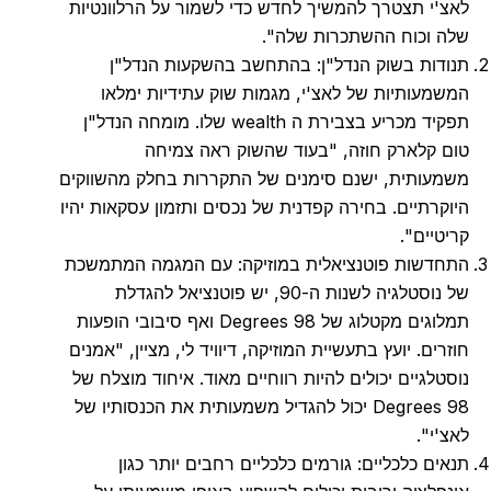
לאצ'י תצטרך להמשיך לחדש כדי לשמור על הרלוונטיות
שלה וכוח ההשתכרות שלה".
תנודות בשוק הנדל"ן: בהתחשב בהשקעות הנדל"ן
המשמעותיות של לאצ'י, מגמות שוק עתידיות ימלאו
תפקיד מכריע בצבירת ה wealth שלו. מומחה הנדל"ן
טום קלארק חוזה, "בעוד שהשוק ראה צמיחה
משמעותית, ישנם סימנים של התקררות בחלק מהשווקים
היוקרתיים. בחירה קפדנית של נכסים ותזמון עסקאות יהיו
קריטיים".
התחדשות פוטנציאלית במוזיקה: עם המגמה המתמשכת
של נוסטלגיה לשנות ה-90, יש פוטנציאל להגדלת
תמלוגים מקטלוג של 98 Degrees ואף סיבובי הופעות
חוזרים. יועץ בתעשיית המוזיקה, דיוויד לי, מציין, "אמנים
נוסטלגיים יכולים להיות רווחיים מאוד. איחוד מוצלח של
98 Degrees יכול להגדיל משמעותית את הכנסותיו של
לאצ'י".
תנאים כלכליים: גורמים כלכליים רחבים יותר כגון