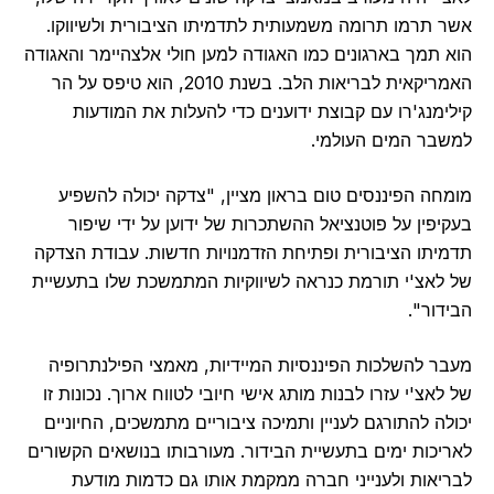
אשר תרמו תרומה משמעותית לתדמיתו הציבורית ולשיווקו.
הוא תמך בארגונים כמו האגודה למען חולי אלצהיימר והאגודה
האמריקאית לבריאות הלב. בשנת 2010, הוא טיפס על הר
קילימנג'רו עם קבוצת ידוענים כדי להעלות את המודעות
למשבר המים העולמי.
מומחה הפיננסים טום בראון מציין, "צדקה יכולה להשפיע
בעקיפין על פוטנציאל ההשתכרות של ידוען על ידי שיפור
תדמיתו הציבורית ופתיחת הזדמנויות חדשות. עבודת הצדקה
של לאצ'י תורמת כנראה לשיווקיות המתמשכת שלו בתעשיית
הבידור".
מעבר להשלכות הפיננסיות המיידיות, מאמצי הפילנתרופיה
של לאצ'י עזרו לבנות מותג אישי חיובי לטווח ארוך. נכונות זו
יכולה להתורגם לעניין ותמיכה ציבוריים מתמשכים, החיוניים
לאריכות ימים בתעשיית הבידור. מעורבותו בנושאים הקשורים
לבריאות ולענייני חברה ממקמת אותו גם כדמות מודעת