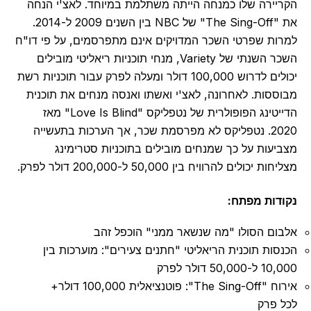
הקריירה שלו כמנחה הייתה משתלמת במיוחד. לאצ'י הנחה
את "The Sing-Off" של NBC בין השנים 2009 ל-2014.
למרות שפרטי השכר המדויקים אינם מתפרסמים, על פי דו"ח
השכר השנתי של Variety, מנחי תוכניות ריאליטי מובילים
יכולים לדרוש 100,000 דולר ומעלה לפרק עבור תוכניות רשת
מבוססות. לאחרונה, לאצ'י ואשתו ואנסה מנחים את תוכנית
הדייטינג הפופולרית של נטפליקס "Love Is Blind" מאז
2020. נטפליקס לא מפרסמת שכר, אך הערכות בתעשייה
מצביעות על כך שמנחים מובילים בתוכניות סטרימינג
מצליחות יכולים להרוויח בין 50,000 ל-200,000 דולר לפרק.
נקודות מפתח:
אלבום הסולו "מה שנשאר ממני" הוכפל זהב
הכנסות תוכנית הריאליטי "חתנים צעירים": מוערכות בין
10,000 ל-50,000 דולר לפרק
אירוח "The Sing-Off": פוטנציאלית 100,000 דולר+
לכל פרק