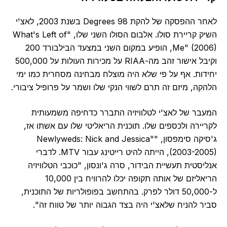
לאחר ההפסקה של להקת 98 Degrees בשנת 2003, לאצ'י
השיק קריירת סולו. אלבום הסולו השני שלו, "What's Left of
Me" (2006), הופיע במקום השני במצעד הבילבורד 200
וקיבל אישור זהב מה-RIAA על מכירות העולות על 500,000
יחידות. אף על פי שלא היה מוצלח מבחינה מסחרית כמו ימי
הלהקה, מיזם זה תרם לשווי הנקי שלו ושמר על פרופיל ציבורי.
המעבר של לאצ'י לטלוויזיה התברר כדחיפה משמעותית
לקריירה ולכספים שלו. תוכנית הריאליטי שלו עם אשתו אז,
ג'סיקה סימפסון, "Newlyweds: Nick and Jessica"
(2003-2005), הייתה להיט רייטינג עבור MTV. לדברי
אנליסטית תעשיית הבידור, סרה ג'ונסון, "כוכבי הטלוויזיה
הריאליזם של אותה תקופה יכלו להרוויח בין 10,000
ל-50,000 דולר לפרק. בהתחשב בפופולריות של התוכנית,
סביר להניח שלאצ'י היה בצד הגבוה יותר של טווח זה".