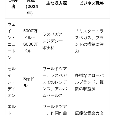
主な収入源
ビジネス戦略
者
（2024
年）
ウェ
イ
5000万
「ミスター・ラ
ラスベガス・
ン・
ドル～
スベガス」ブラ
レジデシー、
ニュ
8000万
ンドの構築に注
印実料
ート
ドル
力
ン
セル
ワールドツア
イ
ー、ラスベガ
多様なグローバ
8億ド
ン・
スでのレジデ
ルブランド、複
ル
ディ
ンス、アルバ
数の収益源
オン
ムセールス
エル
ワールドツア
ト
ー、作詞作曲
広範な音楽カタ