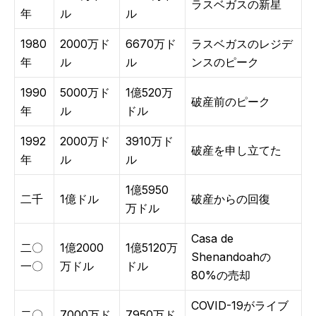
ラスベガスの新星
年
ル
ル
1980
2000万ド
6670万ド
ラスベガスのレジデ
年
ル
ル
ンスのピーク
1990
5000万ド
1億520万
破産前のピーク
年
ル
ドル
1992
2000万ド
3910万ド
破産を申し立てた
年
ル
ル
1億5950
二千
1億ドル
破産からの回復
万ドル
Casa de
二〇
1億2000
1億5120万
Shenandoahの
一〇
万ドル
ドル
80%の売却
COVID-19がライブ
二〇
7000万ド
7950万ド