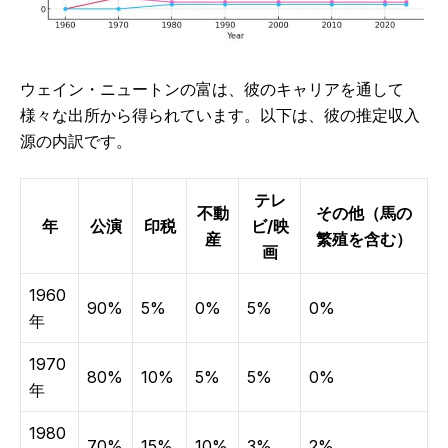
ウェイン・ニュートンの富は、彼のキャリアを通して
様々な出所から得られています。以下は、彼の推定収入
源の内訳です。
テレ
不動
その他（馬の
年
公演
印税
ビ/映
産
繁殖を含む）
画
1960
90%
5%
0%
5%
0%
年
1970
80%
10%
5%
5%
0%
年
1980
70%
15%
10%
3%
2%