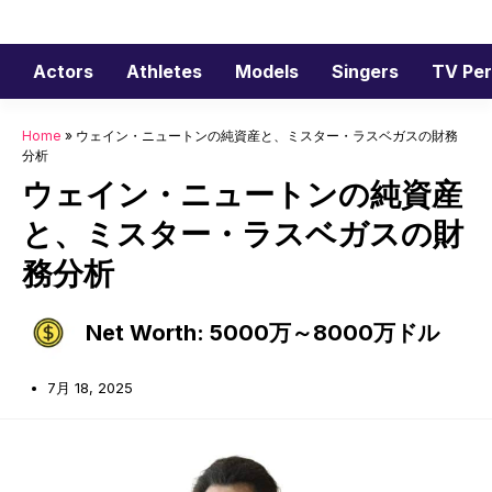
コ
ン
テ
Actors
Athletes
Models
Singers
TV Per
ン
ツ
Home
»
ウェイン・ニュートンの純資産と、ミスター・ラスベガスの財務
へ
分析
ス
ウェイン・ニュートンの純資産
キ
と、ミスター・ラスベガスの財
ッ
プ
務分析
Net Worth: 5000万～8000万ドル
7月 18, 2025