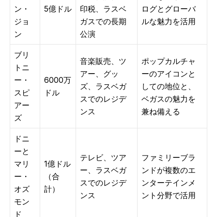
ン・
5億ドル
印税、ラスベ
ログとグローバ
ジョ
ガスでの長期
ルな魅力を活用
ン
公演
ブリ
音楽販売、ツ
ポップカルチャ
トニ
アー、グッ
ーのアイコンと
ー・
6000万
ズ、ラスベガ
しての地位と、
スピ
ドル
スでのレジデ
ベガスの魅力を
アー
ンス
兼ね備える
ズ
ドニ
ーと
テレビ、ツア
ファミリーブラ
マリ
1億ドル
ー、ラスベガ
ンドが複数のエ
ー・
（合
スでのレジデ
ンターテインメ
オズ
計）
ンス
ント分野で活用
モン
ド