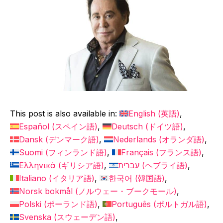
This post is also available in:
English
(
英語
)
Español
(
スペイン語
)
Deutsch
(
ドイツ語
)
Dansk
(
デンマーク語
)
Nederlands
(
オランダ語
)
Suomi
(
フィンランド語
)
Français
(
フランス語
)
Ελληνικά
(
ギリシア語
)
עברית
(
ヘブライ語
)
Italiano
(
イタリア語
)
한국어
(
韓国語
)
Norsk bokmål
(
ノルウェー・ブークモール
)
Polski
(
ポーランド語
)
Português
(
ポルトガル語
)
Svenska
(
スウェーデン語
)