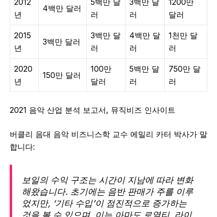
2012
5백만 달
3백만 달
1200만
4백만 달러
년
러
러
달러
2015
3백만 달
4백만 달
1천만 달
3백만 달러
년
러
러
러
2020
100만
5백만 달
750만 달
150만 달러
년
달러
러
러
2021 음악 산업 분석 보고서, 뮤직비즈 인사이트
버클리 음대 음악 비즈니스학 교수 에밀리 카터 박사가 말
합니다:
보일의 수익 구조는 시간이 지남에 따라 변화
해왔습니다. 초기에는 음반 판매가 주를 이루
었지만, ‘기타 수입’이 점진적으로 증가하는
것을 볼 수 있으며, 이는 아마도 로열티, 라이