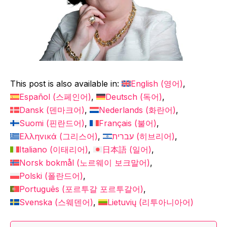
This post is also available in:
English
(
영어
)
Español
(
스페인어
)
Deutsch
(
독어
)
Dansk
(
덴마크어
)
Nederlands
(
화란어
)
Suomi
(
핀란드어
)
Français
(
불어
)
Ελληνικά
(
그리스어
)
עברית
(
히브리어
)
Italiano
(
이태리어
)
日本語
(
일어
)
Norsk bokmål
(
노르웨이 보크말어
)
Polski
(
폴란드어
)
Português
(
포르투갈 포르투갈어
)
Svenska
(
스웨덴어
)
Lietuvių
(
리투아니아어
)