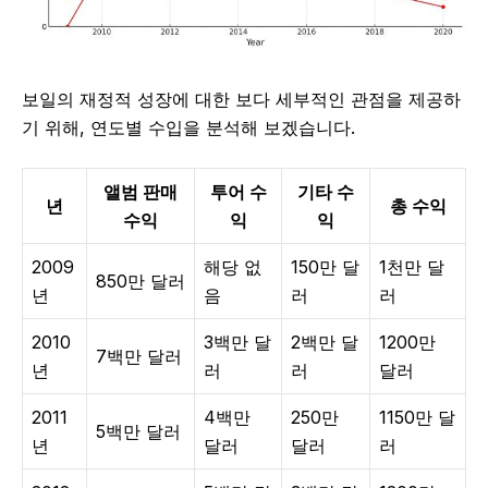
보일의 재정적 성장에 대한 보다 세부적인 관점을 제공하
기 위해, 연도별 수입을 분석해 보겠습니다.
앨범 판매
투어 수
기타 수
년
총 수익
수익
익
익
2009
해당 없
150만 달
1천만 달
850만 달러
년
음
러
러
2010
3백만 달
2백만 달
1200만
7백만 달러
년
러
러
달러
2011
4백만
250만
1150만 달
5백만 달러
년
달러
달러
러