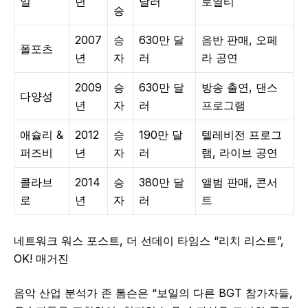
일
년
달러
로열티
승
2007
승
630만 달
음반 판매, 오페
폴포츠
년
자
러
라 공연
2009
승
630만 달
방송 출연, 댄스
다양성
년
자
러
프로그램
애슐리 &
2012
승
190만 달
텔레비전 프로그
퍼즈비
년
자
러
램, 라이브 공연
콜라브
2014
승
380만 달
앨범 판매, 콘서
로
년
자
러
트
네트워크 워스 포스트, 더 선데이 타임스 “리치 리스트”,
OK! 매거진
음악 산업 분석가 존 톰슨은 “보일의 다른 BGT 참가자들,