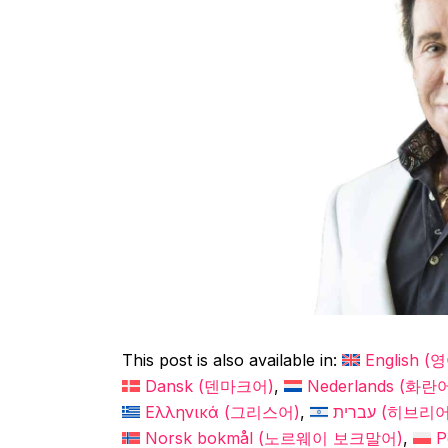
This post is also available in:
English
(
영
Dansk
(
덴마크어
)
Nederlands
(
화란
Ελληνικά
(
그리스어
)
עברית
(
히브리
Norsk bokmål
(
노르웨이 보크말어
)
P