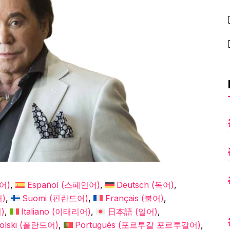
어
)
Español
(
스페인어
)
Deutsch
(
독어
)
어
)
Suomi
(
핀란드어
)
Français
(
불어
)
어
)
Italiano
(
이태리어
)
日本語
(
일어
)
olski
(
폴란드어
)
Português
(
포르투갈 포르투갈어
)