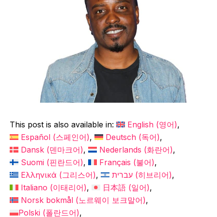
This post is also available in:
English
(
영어
)
Español
(
스페인어
)
Deutsch
(
독어
)
Dansk
(
덴마크어
)
Nederlands
(
화란어
)
Suomi
(
핀란드어
)
Français
(
불어
)
Ελληνικά
(
그리스어
)
עברית
(
히브리어
)
Italiano
(
이태리어
)
日本語
(
일어
)
Norsk bokmål
(
노르웨이 보크말어
)
Polski
(
폴란드어
)