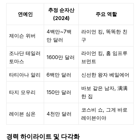
추정 순자산
연예인
주요 역할
(2024)
4백만~7백
라이언 킹, 똑똑한 친
제이슨 위버
만 달러
구
조나단 테일러
라이언 킹, 홈 임프루
1600만 달러
토마스
브먼트
타티아나 알리
6백만 달러
신선한 왕자 베일에어
바보 같은 남자, 满满
타지 모우리
150만 달러
한 집
코스비 쇼, 그게 바로
레이븐 심온
4천만 달러
레이븐이야
경력 하이라이트 및 다각화