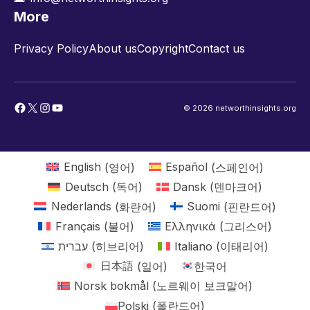
More
Privacy Policy
About us
Copyright
Contact us
Facebook
X
Instagram
YouTube
© 2026 networthinsights.org
English
(
영어
)
Español
(
스페인어
)
Deutsch
(
독어
)
Dansk
(
덴마크어
)
Nederlands
(
화란어
)
Suomi
(
핀란드어
)
Français
(
불어
)
Ελληνικά
(
그리스어
)
עברית
(
히브리어
)
Italiano
(
이태리어
)
日本語
(
일어
)
한국어
Norsk bokmål
(
노르웨이 보크말어
)
Polski
(
폴란드어
)