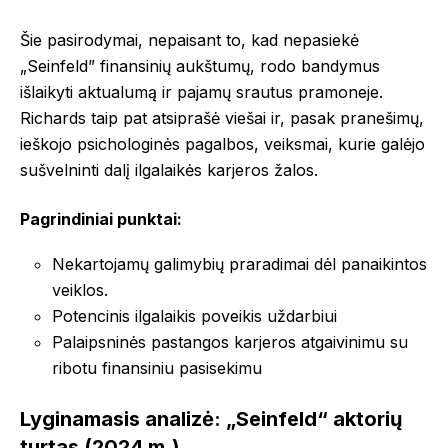
Šie pasirodymai, nepaisant to, kad nepasiekė
„Seinfeld” finansinių aukštumų, rodo bandymus
išlaikyti aktualumą ir pajamų srautus pramoneje.
Richards taip pat atsiprašė viešai ir, pasak pranešimų,
ieškojo psichologinės pagalbos, veiksmai, kurie galėjo
sušvelninti dalį ilgalaikės karjeros žalos.
Pagrindiniai punktai:
Nekartojamų galimybių praradimai dėl panaikintos
veiklos.
Potencinis ilgalaikis poveikis uždarbiui
Palaipsninės pastangos karjeros atgaivinimu su
ribotu finansiniu pasisekimu
Lyginamasis analizė: „Seinfeld“ aktorių
turtas (2024 m.)