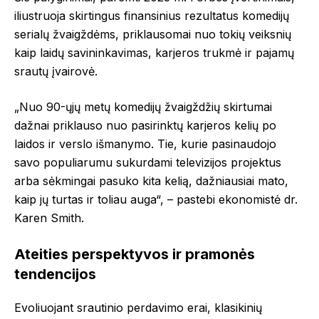
iliustruoja skirtingus finansinius rezultatus komedijų
serialų žvaigždėms, priklausomai nuo tokių veiksnių
kaip laidų savininkavimas, karjeros trukmė ir pajamų
srautų įvairovė.
„Nuo 90-ųjų metų komedijų žvaigždžių skirtumai
dažnai priklauso nuo pasirinktų karjeros kelių po
laidos ir verslo išmanymo. Tie, kurie pasinaudojo
savo populiarumu sukurdami televizijos projektus
arba sėkmingai pasuko kita kelią, dažniausiai mato,
kaip jų turtas ir toliau auga“, – pastebi ekonomistė dr.
Karen Smith.
Ateities perspektyvos ir pramonės
tendencijos
Evoliuojant srautinio perdavimo erai, klasikinių