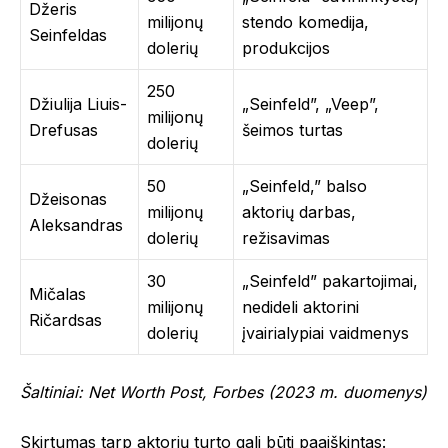
Džeris
milijonų
stendo komedija,
Seinfeldas
dolerių
produkcijos
250
Džiulija Liuis-
„Seinfeld”, „Veep”,
milijonų
Drefusas
šeimos turtas
dolerių
50
„Seinfeld,” balso
Džeisonas
milijonų
aktorių darbas,
Aleksandras
dolerių
režisavimas
30
„Seinfeld” pakartojimai,
Mičalas
milijonų
nedideli aktorini
Ričardsas
dolerių
įvairialypiai vaidmenys
Šaltiniai: Net Worth Post, Forbes (2023 m. duomenys)
Skirtumas tarp aktorių turto gali būti paaiškintas: