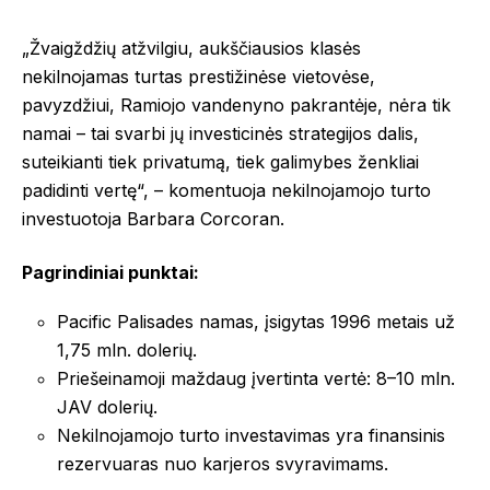
„Žvaigždžių atžvilgiu, aukščiausios klasės
nekilnojamas turtas prestižinėse vietovėse,
pavyzdžiui, Ramiojo vandenyno pakrantėje, nėra tik
namai – tai svarbi jų investicinės strategijos dalis,
suteikianti tiek privatumą, tiek galimybes ženkliai
padidinti vertę“, – komentuoja nekilnojamojo turto
investuotoja Barbara Corcoran.
Pagrindiniai punktai:
Pacific Palisades namas, įsigytas 1996 metais už
1,75 mln. dolerių.
Priešeinamoji maždaug įvertinta vertė: 8–10 mln.
JAV dolerių.
Nekilnojamojo turto investavimas yra finansinis
rezervuaras nuo karjeros svyravimams.