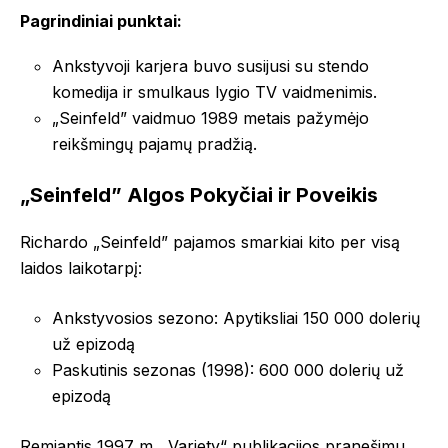
Pagrindiniai punktai:
Ankstyvoji karjera buvo susijusi su stendo
komedija ir smulkaus lygio TV vaidmenimis.
„Seinfeld” vaidmuo 1989 metais pažymėjo
reikšmingų pajamų pradžią.
„Seinfeld” Algos Pokyčiai ir Poveikis
Richardo „Seinfeld” pajamos smarkiai kito per visą
laidos laikotarpį:
Ankstyvosios sezono: Apytiksliai 150 000 dolerių
už epizodą
Paskutinis sezonas (1998): 600 000 dolerių už
epizodą
Remiantis 1997 m. „Variety“ publikacijos pranešimu,