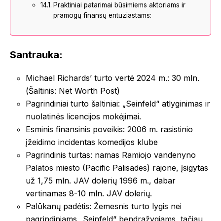
Praktiniai patarimai būsimiems aktoriams ir
pramogų finansų entuziastams:
Santrauka:
Michael Richards’ turto vertė 2024 m.: 30 mln.
(Šaltinis: Net Worth Post)
Pagrindiniai turto šaltiniai: „Seinfeld“ atlyginimas ir
nuolatinės licencijos mokėjimai.
Esminis finansinis poveikis: 2006 m. rasistinio
įžeidimo incidentas komedijos klube
Pagrindinis turtas: namas Ramiojo vandenyno
Palatos miesto (Pacific Palisades) rajone, įsigytas
už 1,75 mln. JAV dolerių 1996 m., dabar
vertinamas 8-10 mln. JAV dolerių.
Palūkanų padėtis: Žemesnis turto lygis nei
pagrindiniams „Seinfeld“ bendražygiams, tačiau