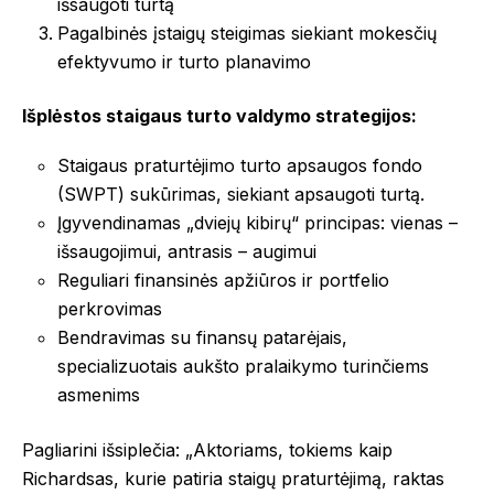
išsaugoti turtą
Pagalbinės įstaigų steigimas siekiant mokesčių
efektyvumo ir turto planavimo
Išplėstos staigaus turto valdymo strategijos:
Staigaus praturtėjimo turto apsaugos fondo
(SWPT) sukūrimas, siekiant apsaugoti turtą.
Įgyvendinamas „dviejų kibirų“ principas: vienas –
išsaugojimui, antrasis – augimui
Reguliari finansinės apžiūros ir portfelio
perkrovimas
Bendravimas su finansų patarėjais,
specializuotais aukšto pralaikymo turinčiems
asmenims
Pagliarini išsiplečia: „Aktoriams, tokiems kaip
Richardsas, kurie patiria staigų praturtėjimą, raktas