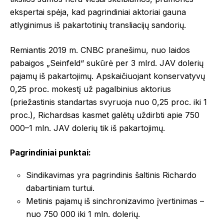
ekspertai spėja, kad pagrindiniai aktoriai gauna
atlyginimus iš pakartotinių transliacijų sandorių.
Remiantis 2019 m. CNBC pranešimu, nuo laidos
pabaigos „Seinfeld“ sukūrė per 3 mlrd. JAV dolerių
pajamų iš pakartojimų. Apskaičiuojant konservatyvų
0,25 proc. mokestį už pagalbinius aktorius
(priežastinis standartas svyruoja nuo 0,25 proc. iki 1
proc.), Richardsas kasmet galėtų uždirbti apie 750
000–1 mln. JAV dolerių tik iš pakartojimų.
Pagrindiniai punktai:
Sindikavimas yra pagrindinis šaltinis Richardo
dabartiniam turtui.
Metinis pajamų iš sinchronizavimo įvertinimas –
nuo 750 000 iki 1 mln. dolerių.