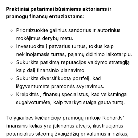
Praktiniai patarimai būsimiems aktoriams ir
pramogų finansų entuziastams:
Prioritizuokite galinius sandorius ir autorinius
mokėjimus derybų metu.
Investuokite į patvarius turtus, tokius kaip
nekilnojamasis turtas, pajamų didinimo laikotarpiu.
Sukurkite patikimą reputacijos valdymo strategiją
kaip dalį finansinio planavimo.
Sukurkite diversifikuotą portfelį, kad
išgyventumėte pramonės svyravimus.
Kreipkitės į finansų specialistus, kad veiksmingai
sugalvotumėte, kaip tvarkyti staiga gautą turtą.
Tolygiai besikeičiančioje pramogų rinkoje Richards’
finansinis kelias yra įtikinantis atvejis, iliustruojantis
potencialius sitcomų žvaigždžių privalumus ir rizikas,