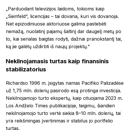
„Parduodant televizijos laidoms, tokioms kaip
„Seinfeld“, licencijas – tai dovana, kuri vis dovanoja.
Net epizodiniuose aktoriuose galima pastebėti
nemažą, nuolatinį pajamų šaltinį dar daugelį metų po
to, kai serialas baigtas rodyti, dažnai pranokstantį tai,
ką jie galėtų uždirbti iš naujų projektų.“
Nekilnojamasis turtas kaip finansinis
stabilizatorius
Richardso 1996 m. įsigytas namas Pacifiko Palizadėse
už 1,75 mln. dolerių pasirodo esą protinga investicija.
Nekilnojamojo turto ekspertų, kaip cituojama 2023 m.
Los Andželo Times publikacijoje, teigimu, šiandien
nekilnojamojo turto vertė siekia 8–10 mln. dolerių, tai
yra reikšmingas įvertinimas ir stabilus jo portfelio
turtas.