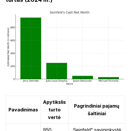
Apytikslis
Pagrindiniai pajamų
Pavadinimas
turto
šaltiniai
vertė
950
„Seinfeld” savininkystė,