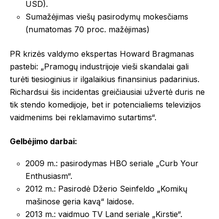
USD).
Sumažėjimas viešų pasirodymų mokesčiams
(numatomas 70 proc. mažėjimas)
PR krizės valdymo ekspertas Howard Bragmanas
pastebi: „Pramogų industrijoje vieši skandalai gali
turėti tiesioginius ir ilgalaikius finansinius padarinius.
Richardsui šis incidentas greičiausiai užvertė duris ne
tik stendo komedijoje, bet ir potencialiems televizijos
vaidmenims bei reklamavimo sutartims“.
Gelbėjimo darbai:
2009 m.: pasirodymas HBO seriale „Curb Your
Enthusiasm“.
2012 m.: Pasirodė Džerio Seinfeldo „Komikų
mašinose geria kavą“ laidose.
2013 m.: vaidmuo TV Land seriale „Kirstie“.