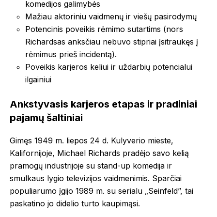
komedijos galimybės
Mažiau aktoriniu vaidmenų ir viešų pasirodymų
Potencinis poveikis rėmimo sutartims (nors
Richardsas anksčiau nebuvo stipriai įsitraukęs į
rėmimus prieš incidentą).
Poveikis karjeros keliui ir uždarbių potencialui
ilgainiui
Ankstyvasis karjeros etapas ir pradiniai
pajamų šaltiniai
Gimęs 1949 m. liepos 24 d. Kulyverio mieste,
Kalifornijoje, Michael Richards pradėjo savo kelią
pramogų industrijoje su stand-up komedija ir
smulkaus lygio televizijos vaidmenimis. Sparčiai
populiarumo įgijo 1989 m. su serialu „Seinfeld”, tai
paskatino jo didelio turto kaupimąsi.