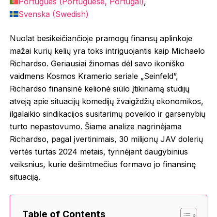
Português
(
Portuguese, Portugal
)
Svenska
(
Swedish
)
Nuolat besikeičiančioje pramogų finansų aplinkoje
mažai kurių kelių yra toks intriguojantis kaip Michaelo
Richardso. Geriausiai žinomas dėl savo ikoniško
vaidmens Kosmos Kramerio seriale „Seinfeld”,
Richardso finansinė kelionė siūlo įtikinamą studijų
atveją apie situacijų komedijų žvaigždžių ekonomikos,
ilgalaikio sindikacijos susitarimų poveikio ir garsenybių
turto nepastovumo. Šiame analize nagrinėjama
Richardso, pagal įvertinimais, 30 milijonų JAV dolerių
vertės turtas 2024 metais, tyrinėjant daugybinius
veiksnius, kurie dešimtmečius formavo jo finansinę
situaciją.
Table of Contents