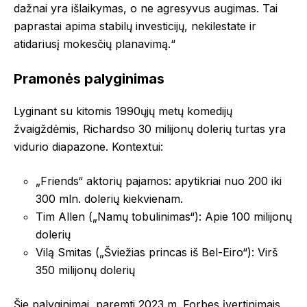
dažnai yra išlaikymas, o ne agresyvus augimas. Tai
paprastai apima stabilų investicijų, nekilestate ir
atidariusį mokesčių planavimą.“
Pramonės palyginimas
Lyginant su kitomis 1990ųjų metų komedijų
žvaigždėmis, Richardso 30 milijonų dolerių turtas yra
vidurio diapazone. Kontextui:
„Friends“ aktorių pajamos: apytikriai nuo 200 iki
300 mln. dolerių kiekvienam.
Tim Allen („Namų tobulinimas“): Apie 100 milijonų
dolerių
Vilą Smitas („Šviežias princas iš Bel-Eiro“): Virš
350 milijonų dolerių
Šie palyginimai, paremti 2023 m. Forbes įvertinimais,