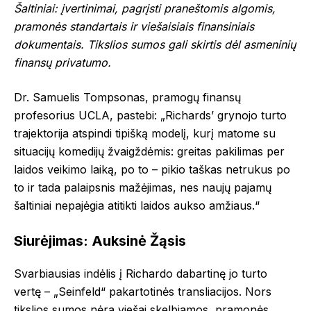
Šaltiniai: įvertinimai, pagrįsti praneštomis algomis,
pramonės standartais ir viešaisiais finansiniais
dokumentais. Tikslios sumos gali skirtis dėl asmeninių
finansų privatumo.
Dr. Samuelis Tompsonas, pramogų finansų
profesorius UCLA, pastebi: „Richards’ grynojo turto
trajektorija atspindi tipišką modelį, kurį matome su
situacijų komedijų žvaigždėmis: greitas pakilimas per
laidos veikimo laiką, po to – pikio taškas netrukus po
to ir tada palaipsnis mažėjimas, nes naujų pajamų
šaltiniai nepajėgia atitikti laidos aukso amžiaus.“
Siurėjimas: Auksinė Žąsis
Svarbiausias indėlis į Richardo dabartinę jo turto
vertę – „Seinfeld“ pakartotinės transliacijos. Nors
tikslios sumos nėra viešai skelbiamos, pramonės