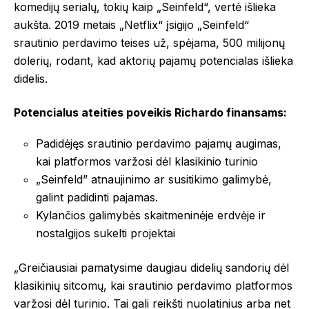
komedijų serialų, tokių kaip „Seinfeld“, vertė išlieka
aukšta. 2019 metais „Netflix“ įsigijo „Seinfeld“
srautinio perdavimo teises už, spėjama, 500 milijonų
dolerių, rodant, kad aktorių pajamų potencialas išlieka
didelis.
Potencialus ateities poveikis Richardo finansams:
Padidėjęs srautinio perdavimo pajamų augimas,
kai platformos varžosi dėl klasikinio turinio
„Seinfeld” atnaujinimo ar susitikimo galimybė,
galint padidinti pajamas.
Kylančios galimybės skaitmeninėje erdvėje ir
nostalgijos sukelti projektai
„Greičiausiai pamatysime daugiau didelių sandorių dėl
klasikinių sitcomų, kai srautinio perdavimo platformos
varžosi dėl turinio. Tai gali reikšti nuolatinius arba net