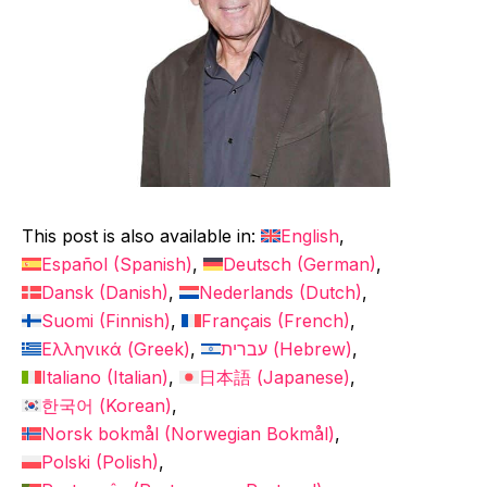
This post is also available in:
English
Español
(
Spanish
)
Deutsch
(
German
)
Dansk
(
Danish
)
Nederlands
(
Dutch
)
Suomi
(
Finnish
)
Français
(
French
)
Ελληνικά
(
Greek
)
עברית
(
Hebrew
)
Italiano
(
Italian
)
日本語
(
Japanese
)
한국어
(
Korean
)
Norsk bokmål
(
Norwegian Bokmål
)
Polski
(
Polish
)