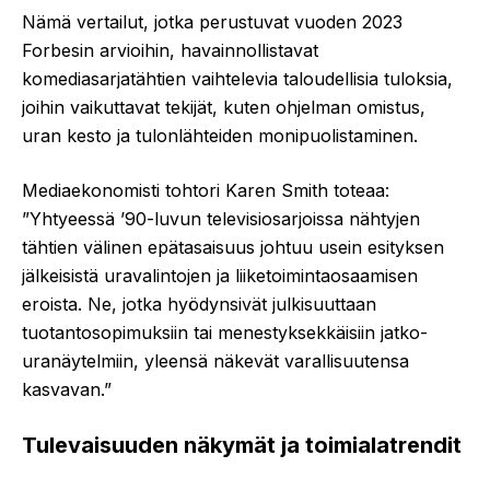
Nämä vertailut, jotka perustuvat vuoden 2023
Forbesin arvioihin, havainnollistavat
komediasarjatähtien vaihtelevia taloudellisia tuloksia,
joihin vaikuttavat tekijät, kuten ohjelman omistus,
uran kesto ja tulonlähteiden monipuolistaminen.
Mediaekonomisti tohtori Karen Smith toteaa:
”Yhtyeessä ’90-luvun televisiosarjoissa nähtyjen
tähtien välinen epätasaisuus johtuu usein esityksen
jälkeisistä uravalintojen ja liiketoimintaosaamisen
eroista. Ne, jotka hyödynsivät julkisuuttaan
tuotantosopimuksiin tai menestyksekkäisiin jatko-
uranäytelmiin, yleensä näkevät varallisuutensa
kasvavan.”
Tulevaisuuden näkymät ja toimialatrendit