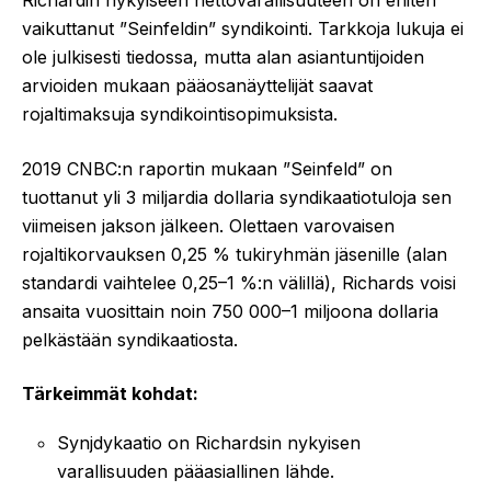
Richardin nykyiseen nettovarallisuuteen on eniten
vaikuttanut ”Seinfeldin” syndikointi. Tarkkoja lukuja ei
ole julkisesti tiedossa, mutta alan asiantuntijoiden
arvioiden mukaan pääosanäyttelijät saavat
rojaltimaksuja syndikointisopimuksista.
2019 CNBC:n raportin mukaan ”Seinfeld” on
tuottanut yli 3 miljardia dollaria syndikaatiotuloja sen
viimeisen jakson jälkeen. Olettaen varovaisen
rojaltikorvauksen 0,25 % tukiryhmän jäsenille (alan
standardi vaihtelee 0,25–1 %:n välillä), Richards voisi
ansaita vuosittain noin 750 000–1 miljoona dollaria
pelkästään syndikaatiosta.
Tärkeimmät kohdat:
Synjdykaatio on Richardsin nykyisen
varallisuuden pääasiallinen lähde.