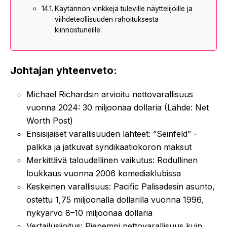
Käytännön vinkkejä tuleville näyttelijöille ja
viihdeteollisuuden rahoituksesta
kiinnostuneille:
Johtajan yhteenveto:
Michael Richardsin arvioitu nettovarallisuus
vuonna 2024: 30 miljoonaa dollaria (Lähde: Net
Worth Post)
Ensisijaiset varallisuuden lähteet: ”Seinfeld” -
palkka ja jatkuvat syndikaatiokoron maksut
Merkittävä taloudellinen vaikutus: Rodullinen
loukkaus vuonna 2006 komediaklubissa
Keskeinen varallisuus: Pacific Palisadesin asunto,
ostettu 1,75 miljoonalla dollarilla vuonna 1996,
nykyarvo 8–10 miljoonaa dollaria
Vertailusijoitus: Pienempi nettovarallisuus kuin