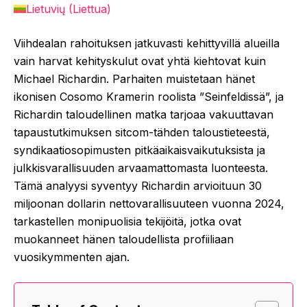
Lietuvių
(
Liettua
)
Viihdealan rahoituksen jatkuvasti kehittyvillä alueilla
vain harvat kehityskulut ovat yhtä kiehtovat kuin
Michael Richardin. Parhaiten muistetaan hänet
ikonisen Cosomo Kramerin roolista ”Seinfeldissä”, ja
Richardin taloudellinen matka tarjoaa vakuuttavan
tapaustutkimuksen sitcom-tähden taloustieteestä,
syndikaatiosopimusten pitkäaikaisvaikutuksista ja
julkkisvarallisuuden arvaamattomasta luonteesta.
Tämä analyysi syventyy Richardin arvioituun 30
miljoonan dollarin nettovarallisuuteen vuonna 2024,
tarkastellen monipuolisia tekijöitä, jotka ovat
muokanneet hänen taloudellista profiiliaan
vuosikymmenten ajan.