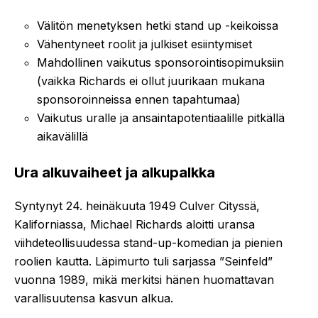
Välitön menetyksen hetki stand up -keikoissa
Vähentyneet roolit ja julkiset esiintymiset
Mahdollinen vaikutus sponsorointisopimuksiin
(vaikka Richards ei ollut juurikaan mukana
sponsoroinneissa ennen tapahtumaa)
Vaikutus uralle ja ansaintapotentiaalille pitkällä
aikavälillä
Ura alkuvaiheet ja alkupalkka
Syntynyt 24. heinäkuuta 1949 Culver Cityssä,
Kaliforniassa, Michael Richards aloitti uransa
viihdeteollisuudessa stand-up-komedian ja pienien
roolien kautta. Läpimurto tuli sarjassa ”Seinfeld”
vuonna 1989, mikä merkitsi hänen huomattavan
varallisuutensa kasvun alkua.