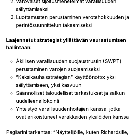
Varovaiset sijoitusmenetelmät varallisuuden
säilyttämiseksi
Luottamusten perustaminen verotehokkuuden ja
perintösuunnittelun takaamiseksi
Laajennetut strategiat yllättävän vaurastumisen
hallintaan:
Äkillisen varallisuuden suojaustrustin (SWPT)
perustaminen varojen suojaamiseksi
”Kaksikauhaisstrategian” käyttöönotto: yksi
säilyttämiseen, yksi kasvuun
Säännölliset taloudelliset tarkastukset ja salkun
uudelleenallokointi
Yhteistyö varallisuudenhoitajien kanssa, jotka
ovat erikoistuneet varakkaiden yksilöiden kanssa
Pagliarini tarkentaa: ”Näyttelijöille, kuten Richardsille,