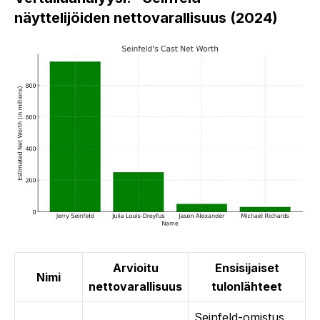
näyttelijöiden nettovarallisuus (2024)
Arvioitu
Ensisijaiset
Nimi
nettovarallisuus
tulonlähteet
Seinfeld-omistus,