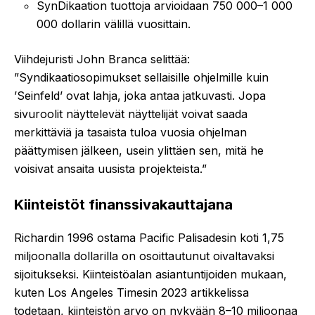
SynDikaation tuottoja arvioidaan 750 000–1 000
000 dollarin välillä vuosittain.
Viihdejuristi John Branca selittää:
”Syndikaatiosopimukset sellaisille ohjelmille kuin
’Seinfeld’ ovat lahja, joka antaa jatkuvasti. Jopa
sivuroolit näyttelevät näyttelijät voivat saada
merkittäviä ja tasaista tuloa vuosia ohjelman
päättymisen jälkeen, usein ylittäen sen, mitä he
voisivat ansaita uusista projekteista.”
Kiinteistöt finanssivakauttajana
Richardin 1996 ostama Pacific Palisadesin koti 1,75
miljoonalla dollarilla on osoittautunut oivaltavaksi
sijoitukseksi. Kiinteistöalan asiantuntijoiden mukaan,
kuten Los Angeles Timesin 2023 artikkelissa
todetaan, kiinteistön arvo on nykyään 8–10 miljoonaa