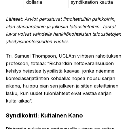
dollaria
syndikaation kautta
Lähteet: Arviot perustuvat ilmoitettuihin palkkoihin,
alan standardeihin ja julkisiin taloustietoihin. Tarkat
luvut voivat vaihdella henkilökohtaisten taloustietojen
yksityisluonteisuuden vuoksi.
Tri. Samuel Thompson, UCLA:n viihteen rahoituksen
professori, toteaa: ”Richardsin nettovarallisuuden
kehitys heijastaa tyypillistä kaavaa, jonka näemme
komediasarjatähtien kohdalla: nopea nousu sarjan
aikana, huippu pian sen jälkeen ja sitten asteittainen
lasku, kun uudet tulonlähteet eivät vastaa sarjan
kulta-aikaa”.
Syndikointi: Kultainen Kano