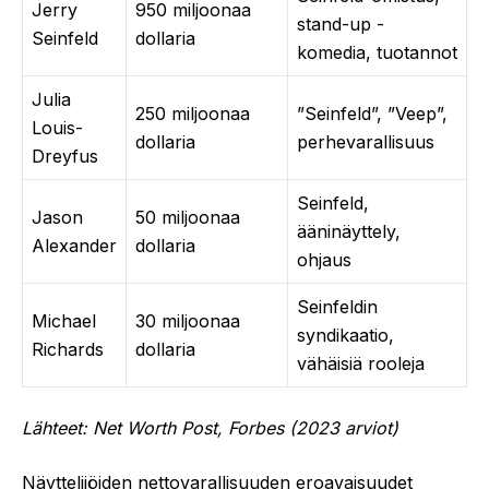
Jerry
950 miljoonaa
stand-up -
Seinfeld
dollaria
komedia, tuotannot
Julia
250 miljoonaa
”Seinfeld”, ”Veep”,
Louis-
dollaria
perhevarallisuus
Dreyfus
Seinfeld,
Jason
50 miljoonaa
ääninäyttely,
Alexander
dollaria
ohjaus
Seinfeldin
Michael
30 miljoonaa
syndikaatio,
Richards
dollaria
vähäisiä rooleja
Lähteet: Net Worth Post, Forbes (2023 arviot)
Näyttelijöiden nettovarallisuuden eroavaisuudet