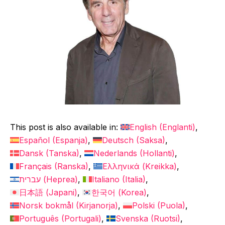
This post is also available in:
English
(
Englanti
)
Español
(
Espanja
)
Deutsch
(
Saksa
)
Dansk
(
Tanska
)
Nederlands
(
Hollanti
)
Français
(
Ranska
)
Ελληνικά
(
Kreikka
)
עברית
(
Heprea
)
Italiano
(
Italia
)
日本語
(
Japani
)
한국어
(
Korea
)
Norsk bokmål
(
Kirjanorja
)
Polski
(
Puola
)
Português
(
Portugali
)
Svenska
(
Ruotsi
)