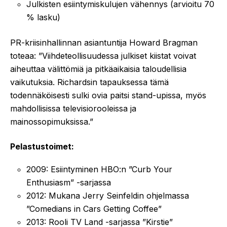
Julkisten esiintymiskulujen vähennys (arvioitu 70
% lasku)
PR-kriisinhallinnan asiantuntija Howard Bragman
toteaa: ”Viihdeteollisuudessa julkiset kiistat voivat
aiheuttaa välittömiä ja pitkäaikaisia taloudellisia
vaikutuksia. Richardsin tapauksessa tämä
todennäköisesti sulki ovia paitsi stand-upissa, myös
mahdollisissa televisiorooleissa ja
mainossopimuksissa.”
Pelastustoimet:
2009: Esiintyminen HBO:n ”Curb Your
Enthusiasm” -sarjassa
2012: Mukana Jerry Seinfeldin ohjelmassa
”Comedians in Cars Getting Coffee”
2013: Rooli TV Land -sarjassa ”Kirstie”