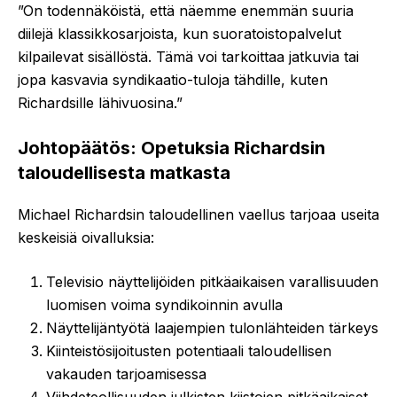
”On todennäköistä, että näemme enemmän suuria
diilejä klassikkosarjoista, kun suoratoistopalvelut
kilpailevat sisällöstä. Tämä voi tarkoittaa jatkuvia tai
jopa kasvavia syndikaatio-tuloja tähdille, kuten
Richardsille lähivuosina.”
Johtopäätös: Opetuksia Richardsin
taloudellisesta matkasta
Michael Richardsin taloudellinen vaellus tarjoaa useita
keskeisiä oivalluksia:
Televisio näyttelijöiden pitkäaikaisen varallisuuden
luomisen voima syndikoinnin avulla
Näyttelijäntyötä laajempien tulonlähteiden tärkeys
Kiinteistösijoitusten potentiaali taloudellisen
vakauden tarjoamisessa
Viihdeteollisuuden julkisten kiistojen pitkäaikaiset