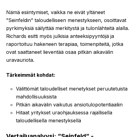
Nämä esiintymiset, vaikka ne eivät yltäneet
”Seinfeldin” taloudelliseen menestykseen, osoittavat
pyrkimyksiä säilyttää merkitystä ja tulonlähteitä alalla.
Richards esitti myös julkisia anteeksipyyntöjä ja
raportoituu hakeneen terapiaa, toimenpiteitä, jotka
ovat saattaneet lieventää osaa pitkän aikavälin
uravauriota.
Tärkeimmät kohdat:
Välittömät taloudelliset menetykset peruutetuista
mahdollisuuksista
Pitkän aikavälin vaikutus ansiotulopotentiaaliin
Hitaat yritykset uraohjauksessa rajallisella
taloudellisella menestyksellä
Vertailuanalyysi: ”Seinfeld” -