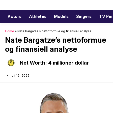
Hopp
til
innhold
Actors
Athletes
Models
Singers
TV Per
Home
»
Nate Bargatze’s nettoformue og finansiell analyse
Nate Bargatze’s nettoformue
og finansiell analyse
Net Worth: 4 millioner dollar
juli 19, 2025