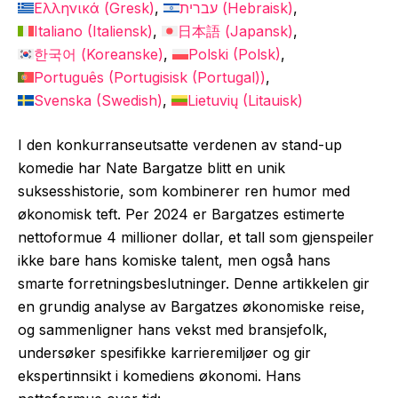
Ελληνικά
(
Gresk
)
עברית
(
Hebraisk
)
Italiano
(
Italiensk
)
日本語
(
Japansk
)
한국어
(
Koreanske
)
Polski
(
Polsk
)
Português
(
Portugisisk (Portugal)
)
Svenska
(
Swedish
)
Lietuvių
(
Litauisk
)
I den konkurranseutsatte verdenen av stand-up
komedie har Nate Bargatze blitt en unik
suksesshistorie, som kombinerer ren humor med
økonomisk teft. Per 2024 er Bargatzes estimerte
nettoformue 4 millioner dollar, et tall som gjenspeiler
ikke bare hans komiske talent, men også hans
smarte forretningsbeslutninger. Denne artikkelen gir
en grundig analyse av Bargatzes økonomiske reise,
og sammenligner hans vekst med bransjefolk,
undersøker spesifikke karrieremiljøer og gir
ekspertinnsikt i komediens økonomi. Hans