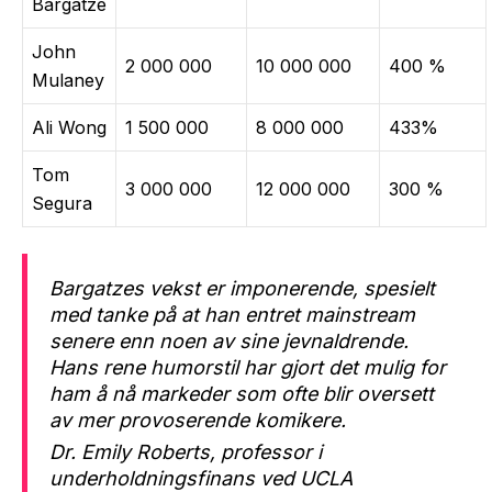
Bargatze
John
2 000 000
10 000 000
400 %
Mulaney
Ali Wong
1 500 000
8 000 000
433%
Tom
3 000 000
12 000 000
300 %
Segura
Bargatzes vekst er imponerende, spesielt
med tanke på at han entret mainstream
senere enn noen av sine jevnaldrende.
Hans rene humorstil har gjort det mulig for
ham å nå markeder som ofte blir oversett
av mer provoserende komikere.
Dr. Emily Roberts, professor i
underholdningsfinans ved UCLA