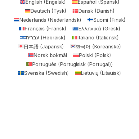
English
(
Engelsk
)
Español
(
Spansk
)
Deutsch
(
Tysk
)
Dansk
(
Danish
)
Nederlands
(
Nederlandsk
)
Suomi
(
Finsk
)
Français
(
Fransk
)
Ελληνικά
(
Gresk
)
עברית
(
Hebraisk
)
Italiano
(
Italiensk
)
日本語
(
Japansk
)
한국어
(
Koreanske
)
Norsk bokmål
Polski
(
Polsk
)
Português
(
Portugisisk (Portugal)
)
Svenska
(
Swedish
)
Lietuvių
(
Litauisk
)