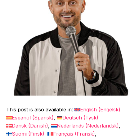
This post is also available in:
English
(
Engelsk
)
Español
(
Spansk
)
Deutsch
(
Tysk
)
Dansk
(
Danish
)
Nederlands
(
Nederlandsk
)
Suomi
(
Finsk
)
Français
(
Fransk
)