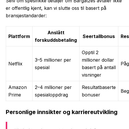
Selv om spesifikke detaljer om Bargatzes avtaler ikke
er offentlig kjent, kan vi slutte oss til basert på
bransjestandarder:
Anslått
Plattform
Seertallbonus
Res
forskuddsbetaling
Opptil 2
3–5 millioner per
millioner dollar
Netflix
Påg
spesial
basert på antall
visninger
Amazon
2–4 millioner per
Resultatbaserte
Beg
Prime
spesialoppdrag
bonuser
Personlige innsikter og karriereutvikling