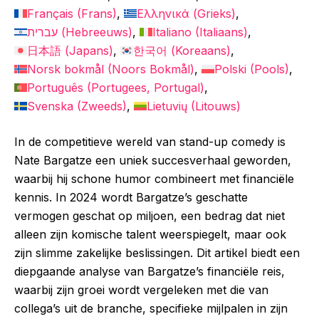
Français
(
Frans
)
Ελληνικά
(
Grieks
)
עברית
(
Hebreeuws
)
Italiano
(
Italiaans
)
日本語
(
Japans
)
한국어
(
Koreaans
)
Norsk bokmål
(
Noors Bokmål
)
Polski
(
Pools
)
Português
(
Portugees, Portugal
)
Svenska
(
Zweeds
)
Lietuvių
(
Litouws
)
In de competitieve wereld van stand-up comedy is
Nate Bargatze een uniek succesverhaal geworden,
waarbij hij schone humor combineert met financiële
kennis. In 2024 wordt Bargatze’s geschatte
vermogen geschat op miljoen, een bedrag dat niet
alleen zijn komische talent weerspiegelt, maar ook
zijn slimme zakelijke beslissingen. Dit artikel biedt een
diepgaande analyse van Bargatze’s financiële reis,
waarbij zijn groei wordt vergeleken met die van
collega’s uit de branche, specifieke mijlpalen in zijn