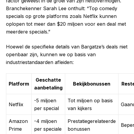
factor geweest in de groei van zijn nettovermogen.
Branchekenner Sarah Lee onthult: “Top comedy
specials op grote platforms zoals Netflix kunnen
oplopen tot meer dan $20 miljoen voor een deal met
meerdere specials.”
Hoewel de specifieke details van Bargatze’s deals niet
openbaar zijn, kunnen we op basis van
industriestandaarden afleiden:
Geschatte
Platform
Bekijkbonussen
Rest
aanbetaling
-5 miljoen
Tot miljoen op basis
Netflix
Gaan
per special
van kijkers
Amazon
-4 miljoen
Prestatiegerelateerde
Beper
Prime
per speciale
bonussen