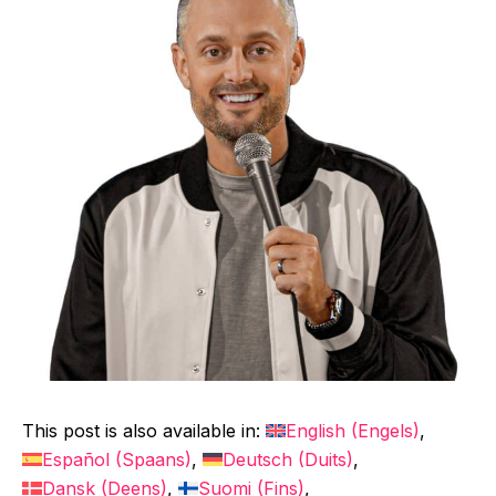
This post is also available in:
English
(
Engels
)
Español
(
Spaans
)
Deutsch
(
Duits
)
Dansk
(
Deens
)
Suomi
(
Fins
)