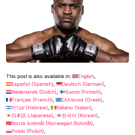
This post is also available in:
English
Español
(
Spanish
)
Deutsch
(
German
)
Nederlands
(
Dutch
)
Suomi
(
Finnish
)
Français
(
French
)
Ελληνικά
(
Greek
)
עברית
(
Hebrew
)
Italiano
(
Italian
)
日本語
(
Japanese
)
한국어
(
Korean
)
Norsk bokmål
(
Norwegian Bokmål
)
Polski
(
Polish
)