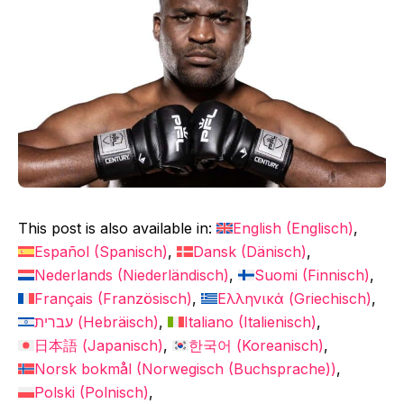
This post is also available in:
English
(
Englisch
)
Español
(
Spanisch
)
Dansk
(
Dänisch
)
Nederlands
(
Niederländisch
)
Suomi
(
Finnisch
)
Français
(
Französisch
)
Ελληνικά
(
Griechisch
)
עברית
(
Hebräisch
)
Italiano
(
Italienisch
)
日本語
(
Japanisch
)
한국어
(
Koreanisch
)
Norsk bokmål
(
Norwegisch (Buchsprache)
)
Polski
(
Polnisch
)