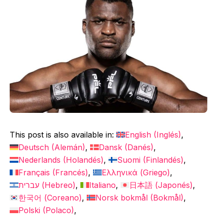
This post is also available in:
English
(
Inglés
)
Deutsch
(
Alemán
)
Dansk
(
Danés
)
Nederlands
(
Holandés
)
Suomi
(
Finlandés
)
Français
(
Francés
)
Ελληνικά
(
Griego
)
עברית
(
Hebreo
)
Italiano
日本語
(
Japonés
)
한국어
(
Coreano
)
Norsk bokmål
(
Bokmål
)
Polski
(
Polaco
)