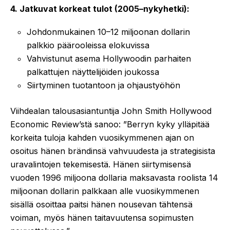
4. Jatkuvat korkeat tulot (2005–nykyhetki):
Johdonmukainen 10–12 miljoonan dollarin
palkkio päärooleissa elokuvissa
Vahvistunut asema Hollywoodin parhaiten
palkattujen näyttelijöiden joukossa
Siirtyminen tuotantoon ja ohjaustyöhön
Viihdealan talousasiantuntija John Smith Hollywood
Economic Review’stä sanoo: ”Berryn kyky ylläpitää
korkeita tuloja kahden vuosikymmenen ajan on
osoitus hänen brändinsä vahvuudesta ja strategisista
uravalintojen tekemisestä. Hänen siirtymisensä
vuoden 1996 miljoona dollaria maksavasta roolista 14
miljoonan dollarin palkkaan alle vuosikymmenen
sisällä osoittaa paitsi hänen nousevan tähtensä
voiman, myös hänen taitavuutensa sopimusten