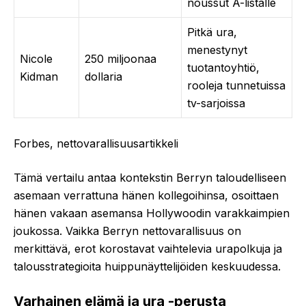
noussut A-listalle
Pitkä ura,
menestynyt
Nicole
250 miljoonaa
tuotantoyhtiö,
Kidman
dollaria
rooleja tunnetuissa
tv-sarjoissa
Forbes, nettovarallisuusartikkeli
Tämä vertailu antaa kontekstin Berryn taloudelliseen
asemaan verrattuna hänen kollegoihinsa, osoittaen
hänen vakaan asemansa Hollywoodin varakkaimpien
joukossa. Vaikka Berryn nettovarallisuus on
merkittävä, erot korostavat vaihtelevia urapolkuja ja
talousstrategioita huippunäyttelijöiden keskuudessa.
Varhainen elämä ja ura -perusta