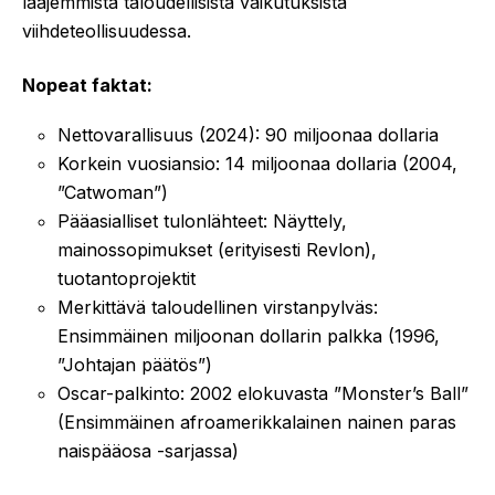
laajemmista taloudellisista vaikutuksista
viihdeteollisuudessa.
Nopeat faktat:
Nettovarallisuus (2024): 90 miljoonaa dollaria
Korkein vuosiansio: 14 miljoonaa dollaria (2004,
”Catwoman”)
Pääasialliset tulonlähteet: Näyttely,
mainossopimukset (erityisesti Revlon),
tuotantoprojektit
Merkittävä taloudellinen virstanpylväs:
Ensimmäinen miljoonan dollarin palkka (1996,
”Johtajan päätös”)
Oscar-palkinto: 2002 elokuvasta ”Monster’s Ball”
(Ensimmäinen afroamerikkalainen nainen paras
naispääosa -sarjassa)