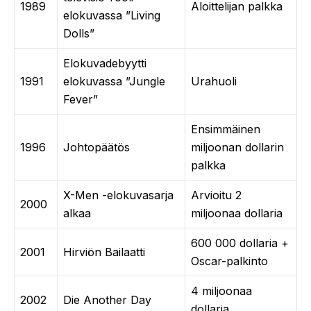
1989
Aloittelijan palkka
elokuvassa ”Living
Dolls”
Elokuvadebyytti
1991
elokuvassa ”Jungle
Urahuoli
Fever”
Ensimmäinen
1996
Johtopäätös
miljoonan dollarin
palkka
X-Men -elokuvasarja
Arvioitu 2
2000
alkaa
miljoonaa dollaria
600 000 dollaria +
2001
Hirviön Bailaatti
Oscar-palkinto
4 miljoonaa
2002
Die Another Day
dollaria