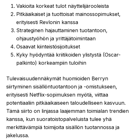
Vakioita korkeat tulot näyttelijärooleista
Pitkäaikaiset ja tuottoisat mainossopimukset,
erityisesti Revlonin kanssa
Strateginen hajauttaminen tuotantoon,
ohjaustyöhön ja yrittäjätoimintaan
Osaavat kiinteistösijoitukset
Kyky hyödyntää kriitikoiden ylistystä (Oscar-
palkinto) korkeampiin tuloihin
Tulevaisuudennäkymät huomioiden Berryn
siirtyminen sisällöntuotantoon ja -omistukseen,
erityisesti Netflix-sopimuksen myötä, viittaa
potentiaaliin pitkäaikaiseen taloudelliseen kasvuun.
Tämä siirto on linjassa laajemman toimialan trendien
kanssa, kun suoratoistopalveluista tulee yhä
merkittävämpiä toimijoita sisällön tuotannossa ja
jakelussa.