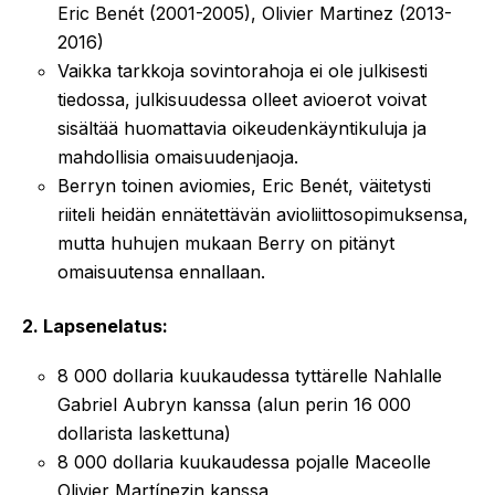
Eric Benét (2001-2005), Olivier Martinez (2013-
2016)
Vaikka tarkkoja sovintorahoja ei ole julkisesti
tiedossa, julkisuudessa olleet avioerot voivat
sisältää huomattavia oikeudenkäyntikuluja ja
mahdollisia omaisuudenjaoja.
Berryn toinen aviomies, Eric Benét, väitetysti
riiteli heidän ennätettävän avioliittosopimuksensa,
mutta huhujen mukaan Berry on pitänyt
omaisuutensa ennallaan.
2. Lapsenelatus:
8 000 dollaria kuukaudessa tyttärelle Nahlalle
Gabriel Aubryn kanssa (alun perin 16 000
dollarista laskettuna)
8 000 dollaria kuukaudessa pojalle Maceolle
Olivier Martínezin kanssa