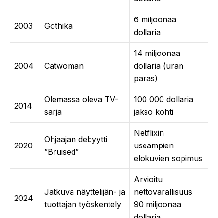
6 miljoonaa
2003
Gothika
dollaria
14 miljoonaa
2004
Catwoman
dollaria (uran
paras)
Olemassa oleva TV-
100 000 dollaria
2014
sarja
jakso kohti
Netflixin
Ohjaajan debyytti
2020
useampien
”Bruised”
elokuvien sopimus
Arvioitu
Jatkuva näyttelijän- ja
nettovarallisuus
2024
tuottajan työskentely
90 miljoonaa
dollaria