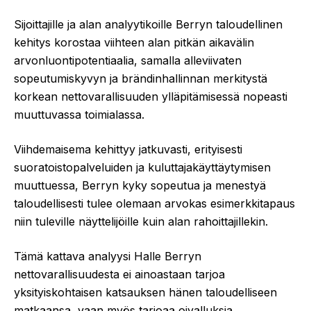
Sijoittajille ja alan analyytikoille Berryn taloudellinen
kehitys korostaa viihteen alan pitkän aikavälin
arvonluontipotentiaalia, samalla alleviivaten
sopeutumiskyvyn ja brändinhallinnan merkitystä
korkean nettovarallisuuden ylläpitämisessä nopeasti
muuttuvassa toimialassa.
Viihdemaisema kehittyy jatkuvasti, erityisesti
suoratoistopalveluiden ja kuluttajakäyttäytymisen
muuttuessa, Berryn kyky sopeutua ja menestyä
taloudellisesti tulee olemaan arvokas esimerkkitapaus
niin tuleville näyttelijöille kuin alan rahoittajillekin.
Tämä kattava analyysi Halle Berryn
nettovarallisuudesta ei ainoastaan tarjoa
yksityiskohtaisen katsauksen hänen taloudelliseen
matkaansa, vaan myös tarjoaa oivalluksia