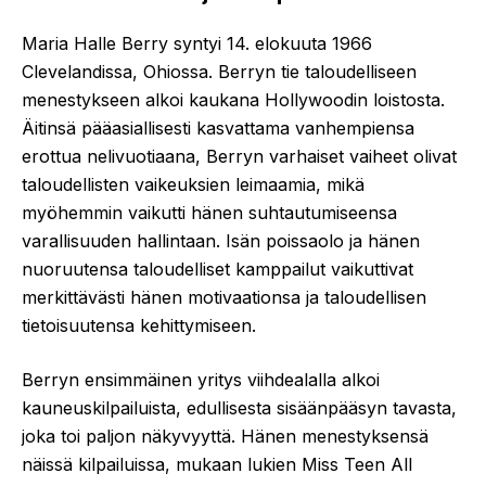
Maria Halle Berry syntyi 14. elokuuta 1966
Clevelandissa, Ohiossa. Berryn tie taloudelliseen
menestykseen alkoi kaukana Hollywoodin loistosta.
Äitinsä pääasiallisesti kasvattama vanhempiensa
erottua nelivuotiaana, Berryn varhaiset vaiheet olivat
taloudellisten vaikeuksien leimaamia, mikä
myöhemmin vaikutti hänen suhtautumiseensa
varallisuuden hallintaan. Isän poissaolo ja hänen
nuoruutensa taloudelliset kamppailut vaikuttivat
merkittävästi hänen motivaationsa ja taloudellisen
tietoisuutensa kehittymiseen.
Berryn ensimmäinen yritys viihdealalla alkoi
kauneuskilpailuista, edullisesta sisäänpääsyn tavasta,
joka toi paljon näkyvyyttä. Hänen menestyksensä
näissä kilpailuissa, mukaan lukien Miss Teen All