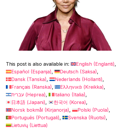
This post is also available in:
English
(
Englanti
)
Español
(
Espanja
)
Deutsch
(
Saksa
)
Dansk
(
Tanska
)
Nederlands
(
Hollanti
)
Français
(
Ranska
)
Ελληνικά
(
Kreikka
)
עברית
(
Heprea
)
Italiano
(
Italia
)
日本語
(
Japani
)
한국어
(
Korea
)
Norsk bokmål
(
Kirjanorja
)
Polski
(
Puola
)
Português
(
Portugali
)
Svenska
(
Ruotsi
)
Lietuvių
(
Liettua
)