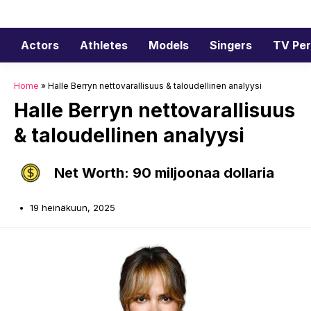
Siirry
sisältöön
Actors
Athletes
Models
Singers
TV Per
Home
»
Halle Berryn nettovarallisuus & taloudellinen analyysi
Halle Berryn nettovarallisuus
& taloudellinen analyysi
Net Worth: 90 miljoonaa dollaria
19 heinäkuun, 2025