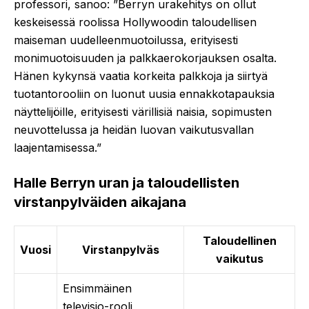
professori, sanoo: ”Berryn urakehitys on ollut
keskeisessä roolissa Hollywoodin taloudellisen
maiseman uudelleenmuotoilussa, erityisesti
monimuotoisuuden ja palkkaerokorjauksen osalta.
Hänen kykynsä vaatia korkeita palkkoja ja siirtyä
tuotantorooliin on luonut uusia ennakkotapauksia
näyttelijöille, erityisesti värillisiä naisia, sopimusten
neuvottelussa ja heidän luovan vaikutusvallan
laajentamisessa.”
Halle Berryn uran ja taloudellisten
virstanpylväiden aikajana
Taloudellinen
Vuosi
Virstanpylväs
vaikutus
Ensimmäinen
televisio-rooli