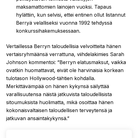
maksamattomien lainojen vuoksi. Tapaus
hylättiin, kun selvisi, ettei entinen ollut listannut
Berryä velalliseksi vuonna 1992 tehdyssä
konkurssihakemuksessaan.
Vertaillessa Berryn taloudellisia velvoitteita hänen
vertaisryhmäänsä verrattuna, viihdelakimies Sarah
Johnson kommentoi: ”Berryn elatusmaksut, vaikka
ovatkin huomattavat, eivät ole harvinaisia korkean
tulotason Hollywood-tähtien kohdalla.
Merkittävämpää on hänen kykynsä säilyttää
varallisuutensa näistä jatkuvista taloudellisista
sitoumuksista huolimatta, mikä osoittaa hänen
kokonaisvaltaisen taloudellisen terveytensä ja
jatkuvan ansaintakykynsä.”