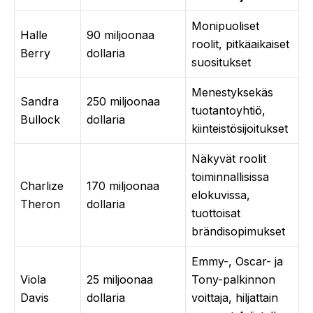
Monipuoliset
Halle
90 miljoonaa
roolit, pitkäaikaiset
Berry
dollaria
suositukset
Menestyksekäs
Sandra
250 miljoonaa
tuotantoyhtiö,
Bullock
dollaria
kiinteistösijoitukset
Näkyvät roolit
toiminnallisissa
Charlize
170 miljoonaa
elokuvissa,
Theron
dollaria
tuottoisat
brändisopimukset
Emmy-, Oscar- ja
Viola
25 miljoonaa
Tony-palkinnon
Davis
dollaria
voittaja, hiljattain