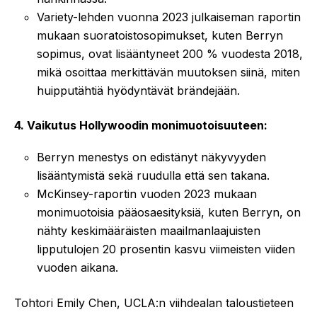
Variety-lehden vuonna 2023 julkaiseman raportin
mukaan suoratoistosopimukset, kuten Berryn
sopimus, ovat lisääntyneet 200 % vuodesta 2018,
mikä osoittaa merkittävän muutoksen siinä, miten
huipputähtiä hyödyntävät brändejään.
4. Vaikutus Hollywoodin monimuotoisuuteen:
Berryn menestys on edistänyt näkyvyyden
lisääntymistä sekä ruudulla että sen takana.
McKinsey-raportin vuoden 2023 mukaan
monimuotoisia pääosaesityksiä, kuten Berryn, on
nähty keskimääräisten maailmanlaajuisten
lipputulojen 20 prosentin kasvu viimeisten viiden
vuoden aikana.
Tohtori Emily Chen, UCLA:n viihdealan taloustieteen