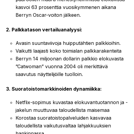
kasvoi 63 prosenttia vuosikymmenen aikana
Berryn Oscar-voiton jälkeen.
2. Palkkatason vertailuanalyysi:
Avasin suuntaviivoja huipputähtien palkkioihin.
Vaikutti laajasti koko toimialan palkkarakenteita
Berryn 14 miljoonan dollarin palkkio elokuvasta
”Catwoman” vuonna 2004 oli merkittävä
saavutus näyttelijöille tuolloin.
3. Suoratoistomarkkinoiden dynamiikka:
Netflix-sopimus kuvastaa elokuvantuotannon ja -
jakelun muuttuvaa taloudellista maisemaa
Korostaa suoratoistopalveluiden kasvavaa
taloudellista vaikutusvaltaa lahjakkuuksien
hankinnassa.