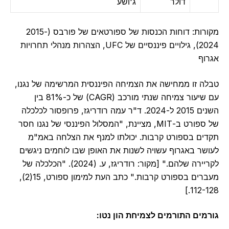
דולר
ג'ושע
מקורות: דוחות הכנסות של ספורטאים של פורבס (2015-
2024), גילויים פיננסיים של UFC, הצהרות מנהלי תחרויות
אגרוף
טבלה זו ממחישה את הצמיחה הפיננסית המרשימה של נגנו,
עם שיעור צמיחה שנתי מורכב (CAGR) של כ-81% בין
השנים 2015 ל-2024. ד"ר עמה רודריגז, פרופסור לכלכלה
של ספורט ב-MIT, מציינת, "המסלול הפיננסי של נגנו חסר
תקדים בספורט קרבות. יכולתו למנף את הצלחה באמ"מ
לעושר באגרוף עשויה לשנות את האופן שבו לוחמים ניגשים
לקריירה שלהם." [מקור: רודריגז, ע. (2024). "הכלכלה של
מעברים בספורט קרבות." כתב העת למימון ספורט, 15(2),
112-128.]
גורמים התורמים לצמיחת הון נטו: