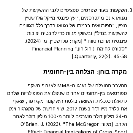
השקעות: בעוד שפרטים ספציפיים לגבי ההשקעות של
נגנואו אינם מתפרסמים, יועץ פיננסי מייקל גולדשטיין
מציין, "ספורטאים ברמתו של נגנואו בדרך כלל מגווונים
להשקעות בנדל"ן ובשווקי מניות כדי להבטיח יציבות
פיננסית ארוכת טווח." [מקור: גולדשטיין, מ. (2024).
"ספורט לחימה וניהול הון." Financial Planning
Quarterly, 32(2), 45-58.]
מקרה בוחן: הצלחה בין-תחומית
המעבר המוצלח של נאנגו מ-MMA לאגרוף משקף
ספורטאים בין-תחומיים אחרים שניצלו את הפופולריות שלהם
לתועלת כלכלית. השוואה בולטת היא קונור מקגרגור, שאגף
את פלויד מייוות'ר בשנת 2017. שווי הרשת של מקגרגור זינק
מ-34 מיליון דולר מוערכים ליותר מ-100 מיליון דולר לאחר
הקרב. [מקור: O'Brien, J. (2023). "The McGregor
Effect: Financial Implications of Cross-Sport