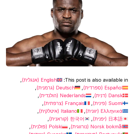
This post is also available in:
English
(
אנגלית
)
Español
(
ספרדית
)
Deutsch
(
גרמנית
)
Dansk
(
דנית
)
Nederlands
(
הולנדית
)
Suomi
(
פינית
)
Français
(
צרפתית
)
Ελληνικά
(
יוונית
)
Italiano
(
איטלקית
)
日本語
(
יפנית
)
한국어
(
קוראנית
)
Norsk bokmål
(
נורווגית
)
Polski
(
פולנית
)