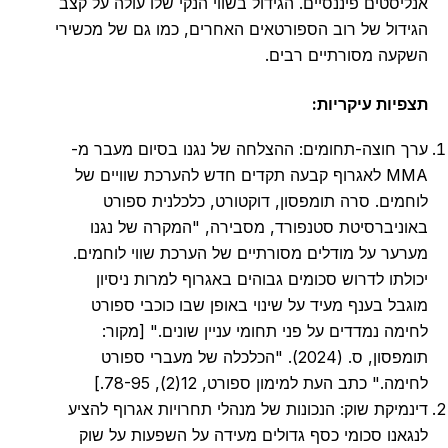
אנליסטים פיננסיים. הגידול בשווי הנקי שלו עולה על קצב
הגידול של רוב הספורטאים האחרים, כמו גם של מכשירי
השקעה מסורתיים רבים.
תצפיות עיקריות:
ערך חוצה-תחומים: ההצלחה של נגנו בסיום מעבר מ-
MMA לאגרוף קבעה תקדים חדש להערכת שוויים של
לוחמים. סרה תומפסון, דוקטורט, כלכלנית ספורט
באוניברסיטת סטנפורד, מסבירה, "המקרה של נגנו
מערער על מודלים מסורתיים של הערכת שווי לוחמים.
יכולתו לדרוש סכומים גבוהים באגרוף למרות ניסיון
מוגבל בענף מעיד על שינוי באופן שבו כוכבי ספורט
לחימה נמדדים על פני תחומי עניין שונים." [מקור:
תומפסון, ס. (2024). "הכלכלה של מעברי ספורט
לחימה." כתב העת למימון ספורט, 12(2), 78-95.]
דינמיקת שוק: הנכונות של מנהלי תחרויות אגרוף להציע
לנגאנו סכומי כסף גדולים מעידה על השפעות על שוק