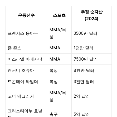
추정 순자산
운동선수
스포츠
(2024)
MMA/복
프랜시스 응아누
3500만 달러
싱
존 존스
MMA
1천만 달러
이스라엘 아데사냐
MMA
7500만 달러
앤서니 조슈아
복싱
8천만 달러
드곤테이 와일더
복싱
3천만 달러
MMA/복
코너 맥그리거
2억 달러
싱
크리스티아누 호날
축구
5억 달러