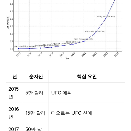
년
순자산
핵심 요인
2015
5만 달러
UFC 데뷔
년
2016
15만 달러
떠오르는 UFC 신예
년
2017
50만 달