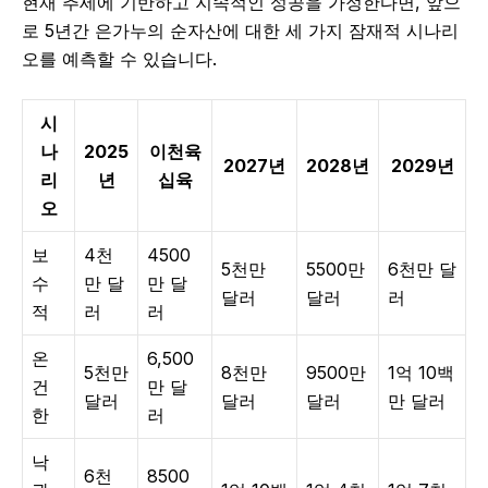
현재 추세에 기반하고 지속적인 성공을 가정한다면, 앞으
로 5년간 은가누의 순자산에 대한 세 가지 잠재적 시나리
오를 예측할 수 있습니다.
시
나
2025
이천육
2027년
2028년
2029년
리
년
십육
오
보
4천
4500
5천만
5500만
6천만 달
수
만 달
만 달
달러
달러
러
적
러
러
온
6,500
5천만
8천만
9500만
1억 10백
건
만 달
달러
달러
달러
만 달러
한
러
낙
6천
8500