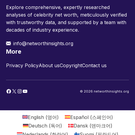
Explore comprehensive, expertly researched
analyses of celebrity net worth, meticulously verified
with trustworthy data, and supported by a team with
decades of industry experience.
info@networthinsights.org
More
Privacy Policy
About us
Copyright
Contact us
Facebook
X
Instagram
YouTube
© 2026 networthinsights.org
English
(
영어
)
Español
(
스페인어
)
Deutsch
(
독어
)
Dansk
(
덴마크어
)
Nederlands
(
화란어
)
Suomi
(
핀란드어
)