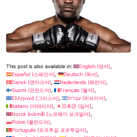
This post is also available in:
English
(
영어
)
Español
(
스페인어
)
Deutsch
(
독어
)
Dansk
(
덴마크어
)
Nederlands
(
화란어
)
Suomi
(
핀란드어
)
Français
(
불어
)
Ελληνικά
(
그리스어
)
עברית
(
히브리어
)
Italiano
(
이태리어
)
日本語
(
일어
)
Norsk bokmål
(
노르웨이 보크말어
)
Polski
(
폴란드어
)
Português
(
포르투갈 포르투갈어
)