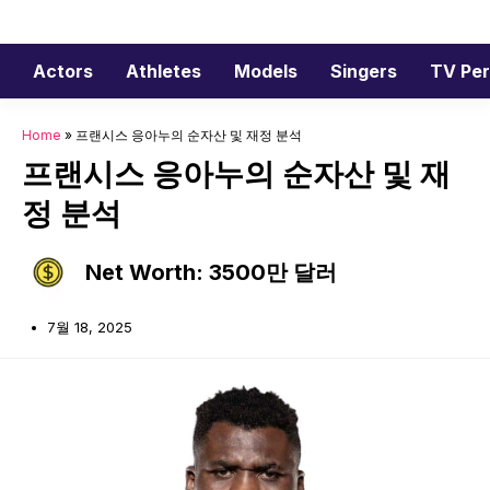
Skip
to
content
Actors
Athletes
Models
Singers
TV Per
Home
»
프랜시스 응아누의 순자산 및 재정 분석
프랜시스 응아누의 순자산 및 재
정 분석
Net Worth: 3500만 달러
7월 18, 2025