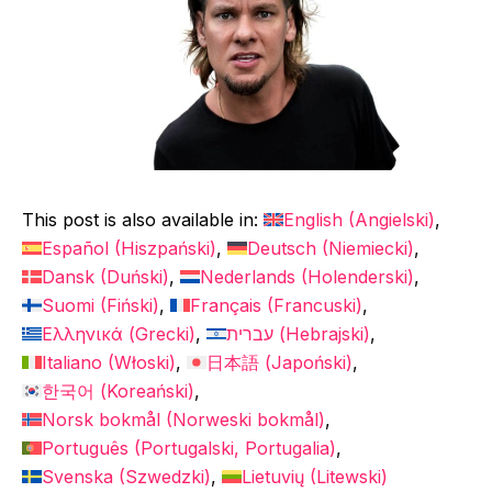
This post is also available in:
English
(
Angielski
)
Español
(
Hiszpański
)
Deutsch
(
Niemiecki
)
Dansk
(
Duński
)
Nederlands
(
Holenderski
)
Suomi
(
Fiński
)
Français
(
Francuski
)
Ελληνικά
(
Grecki
)
עברית
(
Hebrajski
)
Italiano
(
Włoski
)
日本語
(
Japoński
)
한국어
(
Koreański
)
Norsk bokmål
(
Norweski bokmål
)
Português
(
Portugalski, Portugalia
)
Svenska
(
Szwedzki
)
Lietuvių
(
Litewski
)