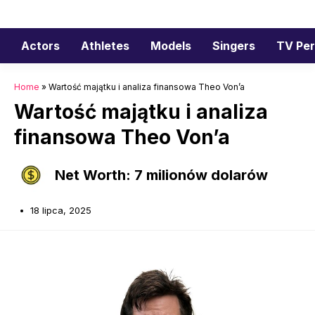
Przejdź
do
treści
Actors
Athletes
Models
Singers
TV Per
Home
»
Wartość majątku i analiza finansowa Theo Von’a
Wartość majątku i analiza
finansowa Theo Von’a
Net Worth: 7 milionów dolarów
18 lipca, 2025