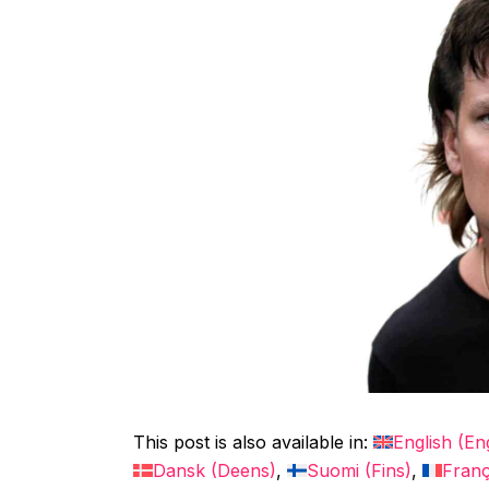
This post is also available in:
English
(
En
Dansk
(
Deens
)
Suomi
(
Fins
)
Franç