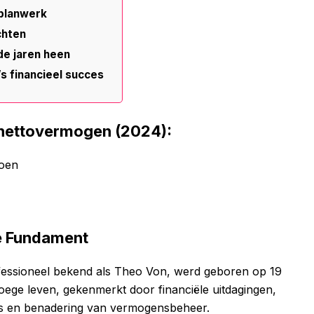
 planwerk
chten
e jaren heen
s financieel succes
 nettovermogen (2024):
joen
e Fundament
ofessioneel bekend als Theo Von, werd geboren op 19
roege leven, gekenmerkt door financiële uitdagingen,
ces en benadering van vermogensbeheer.