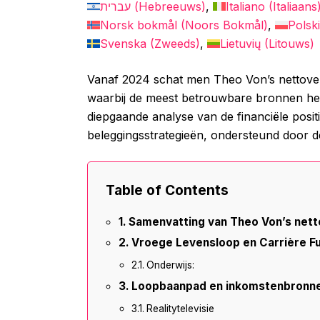
עברית
(
Hebreeuws
)
Italiano
(
Italiaans
Norsk bokmål
(
Noors Bokmål
)
Polski
Svenska
(
Zweeds
)
Lietuvių
(
Litouws
)
Vanaf 2024 schat men Theo Von’s nettover
waarbij de meest betrouwbare bronnen het r
diepgaande analyse van de financiële posi
beleggingsstrategieën, ondersteund door 
Table of Contents
Samenvatting van Theo Von’s net
Vroege Levensloop en Carrière 
Onderwijs:
Loopbaanpad en inkomstenbronn
Realitytelevisie