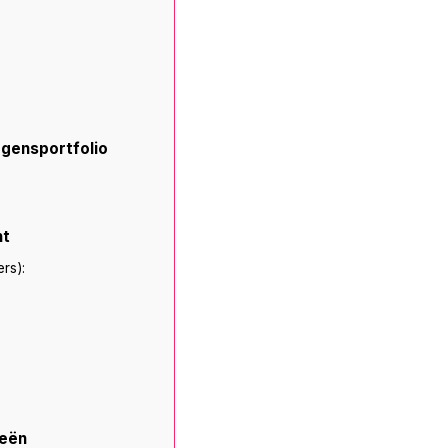
ogensportfolio
ht
rs):
ieën