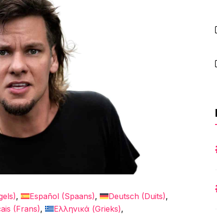
gels
)
Español
(
Spaans
)
Deutsch
(
Duits
)
ais
(
Frans
)
Ελληνικά
(
Grieks
)