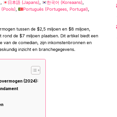
)
日本語
(
Japans
)
한국어
(
Koreaans
)
(
Pools
)
Português
(
Portugees, Portugal
)
mogen tussen de $2,5 miljoen en $8 miljoen,
ond de $7 miljoen plaatsen. Dit artikel biedt een
tie van de comedian, zijn inkomstenbronnen en
deskundig inzicht en branchegegevens.
tovermogen (2024):
Fundament
en