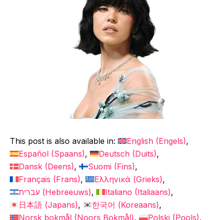
This post is also available in:
English
(
Engels
)
Español
(
Spaans
)
Deutsch
(
Duits
)
Dansk
(
Deens
)
Suomi
(
Fins
)
Français
(
Frans
)
Ελληνικά
(
Grieks
)
עברית
(
Hebreeuws
)
Italiano
(
Italiaans
)
日本語
(
Japans
)
한국어
(
Koreaans
)
Norsk bokmål
(
Noors Bokmål
)
Polski
(
Pools
)