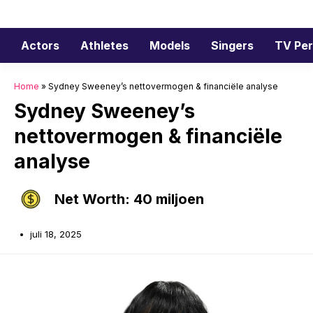
Ga
naar
de
Actors
Athletes
Models
Singers
TV Per
inhoud
Home
»
Sydney Sweeney’s nettovermogen & financiële analyse
Sydney Sweeney’s
nettovermogen & financiële
analyse
Net Worth: 40 miljoen
juli 18, 2025