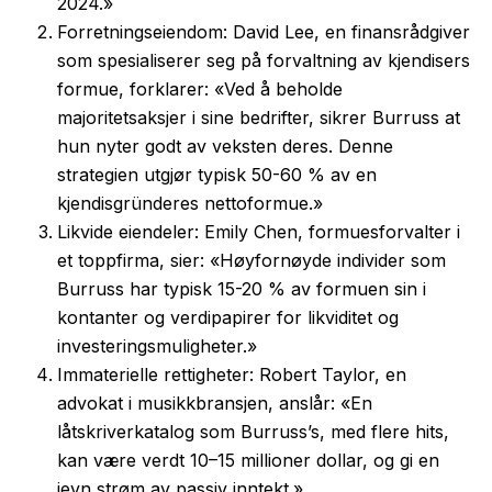
2024.»
Forretningseiendom: David Lee, en finansrådgiver
som spesialiserer seg på forvaltning av kjendisers
formue, forklarer: «Ved å beholde
majoritetsaksjer i sine bedrifter, sikrer Burruss at
hun nyter godt av veksten deres. Denne
strategien utgjør typisk 50-60 % av en
kjendisgründeres nettoformue.»
Likvide eiendeler: Emily Chen, formuesforvalter i
et toppfirma, sier: «Høyfornøyde individer som
Burruss har typisk 15-20 % av formuen sin i
kontanter og verdipapirer for likviditet og
investeringsmuligheter.»
Immaterielle rettigheter: Robert Taylor, en
advokat i musikkbransjen, anslår: «En
låtskriverkatalog som Burruss’s, med flere hits,
kan være verdt 10–15 millioner dollar, og gi en
jevn strøm av passiv inntekt.»