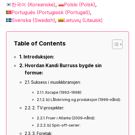
한국어
(
Koreanske
)
Polski
(
Polsk
)
Português
(
Portugisisk (Portugal)
)
Svenska
(
Swedish
)
Lietuvių
(
Litauisk
)
Table of Contents
Introduksjon:
Hvordan Kandi Burruss bygde sin
formue:
Suksess i musikkbransjen:
Xscape (1992–1998):
b) Låtskriving og produksjon (1999–nåtid):
2. TV-prosjekter:
Fruer i Atlanta (2009–nåtid):
b) Spin-off-serier:
3. Foretak: