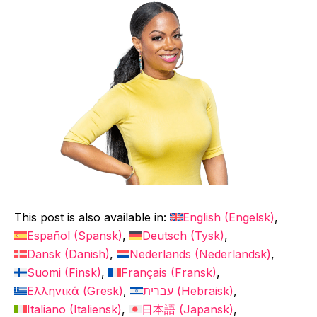
This post is also available in:
English
(
Engelsk
)
Español
(
Spansk
)
Deutsch
(
Tysk
)
Dansk
(
Danish
)
Nederlands
(
Nederlandsk
)
Suomi
(
Finsk
)
Français
(
Fransk
)
Ελληνικά
(
Gresk
)
עברית
(
Hebraisk
)
Italiano
(
Italiensk
)
日本語
(
Japansk
)