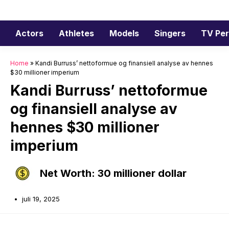
Hopp
til
innhold
Actors
Athletes
Models
Singers
TV Per
Home
»
Kandi Burruss’ nettoformue og finansiell analyse av hennes
$30 millioner imperium
Kandi Burruss’ nettoformue
og finansiell analyse av
hennes $30 millioner
imperium
Net Worth: 30 millioner dollar
juli 19, 2025