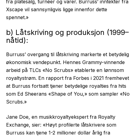
fra platesalg, turnéer og varer. Burruss’ inntekter fra
Xscape vil sannsynligvis ligge innenfor dette
spennet.»
b) Låtskriving og produksjon (1999–
nåtid):
Burruss’ overgang til låtskriving markerte et betydelig
økonomisk vendepunkt. Hennes Grammy-vinnende
arbeid på TLCs «No Scrubs» etablerte en lønnsom
royaltystrøm. En rapport fra Forbes i 2021 fremhevet
at Burruss fortsatt tjener betydelige royalties fra hits
som Ed Sheerans «Shape of You,» som sampler «No
Scrubs.»
Jane Doe, en musikkroyaltyekspert fra Royalty
Exchange, sier: «Høyt profilerte låtskrivere som
Burruss kan tjene 1-2 millioner dollar årlig fra