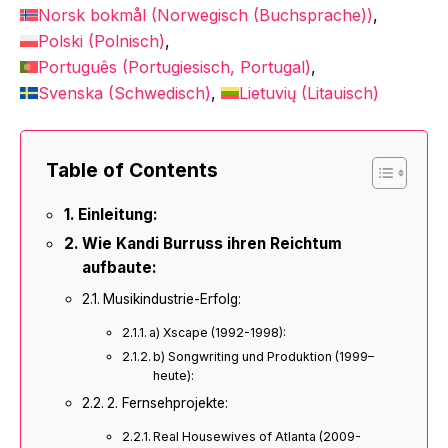
Norsk bokmål
(
Norwegisch (Buchsprache)
)
Polski
(
Polnisch
)
Português
(
Portugiesisch, Portugal
)
Svenska
(
Schwedisch
)
Lietuvių
(
Litauisch
)
Table of Contents
Einleitung:
Wie Kandi Burruss ihren Reichtum
aufbaute:
Musikindustrie-Erfolg:
a) Xscape (1992-1998):
b) Songwriting und Produktion (1999–
heute):
2. Fernsehprojekte:
Real Housewives of Atlanta (2009-