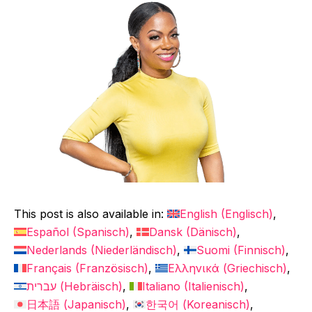
This post is also available in:
English
(
Englisch
)
Español
(
Spanisch
)
Dansk
(
Dänisch
)
Nederlands
(
Niederländisch
)
Suomi
(
Finnisch
)
Français
(
Französisch
)
Ελληνικά
(
Griechisch
)
עברית
(
Hebräisch
)
Italiano
(
Italienisch
)
日本語
(
Japanisch
)
한국어
(
Koreanisch
)