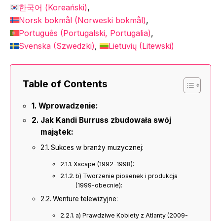
한국어
(
Koreański
)
Norsk bokmål
(
Norweski bokmål
)
Português
(
Portugalski, Portugalia
)
Svenska
(
Szwedzki
)
Lietuvių
(
Litewski
)
Table of Contents
Wprowadzenie:
Jak Kandi Burruss zbudowała swój
majątek:
Sukces w branży muzycznej:
Xscape (1992-1998):
b) Tworzenie piosenek i produkcja
(1999-obecnie):
Wenture telewizyjne:
a) Prawdziwe Kobiety z Atlanty (2009-