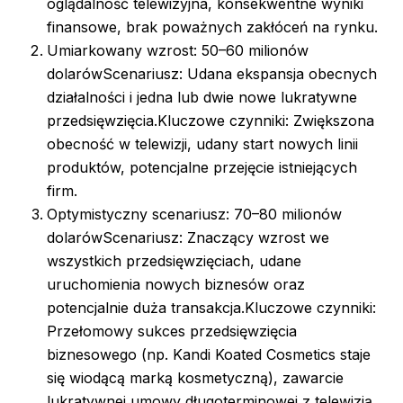
oglądalność telewizyjna, konsekwentne wyniki
finansowe, brak poważnych zakłóceń na rynku.
Umiarkowany wzrost: 50–60 milionów
dolarówScenariusz: Udana ekspansja obecnych
działalności i jedna lub dwie nowe lukratywne
przedsięwzięcia.Kluczowe czynniki: Zwiększona
obecność w telewizji, udany start nowych linii
produktów, potencjalne przejęcie istniejących
firm.
Optymistyczny scenariusz: 70–80 milionów
dolarówScenariusz: Znaczący wzrost we
wszystkich przedsięwzięciach, udane
uruchomienia nowych biznesów oraz
potencjalnie duża transakcja.Kluczowe czynniki:
Przełomowy sukces przedsięwzięcia
biznesowego (np. Kandi Koated Cosmetics staje
się wiodącą marką kosmetyczną), zawarcie
lukratywnej umowy długoterminowej z telewizją