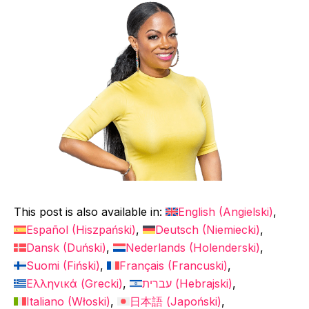
This post is also available in:
English
(
Angielski
)
Español
(
Hiszpański
)
Deutsch
(
Niemiecki
)
Dansk
(
Duński
)
Nederlands
(
Holenderski
)
Suomi
(
Fiński
)
Français
(
Francuski
)
Ελληνικά
(
Grecki
)
עברית
(
Hebrajski
)
Italiano
(
Włoski
)
日本語
(
Japoński
)