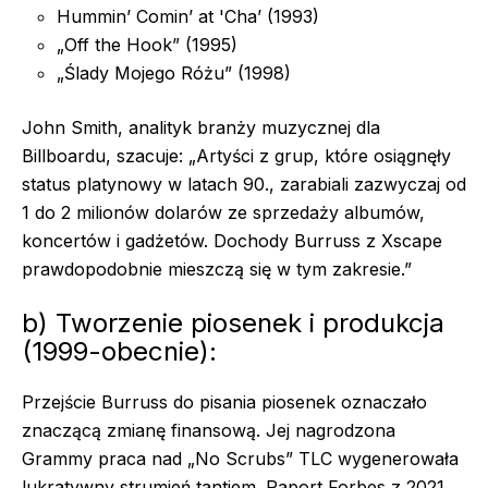
Hummin’ Comin’ at 'Cha’ (1993)
„Off the Hook” (1995)
„Ślady Mojego Różu” (1998)
John Smith, analityk branży muzycznej dla
Billboardu, szacuje: „Artyści z grup, które osiągnęły
status platynowy w latach 90., zarabiali zazwyczaj od
1 do 2 milionów dolarów ze sprzedaży albumów,
koncertów i gadżetów. Dochody Burruss z Xscape
prawdopodobnie mieszczą się w tym zakresie.”
b) Tworzenie piosenek i produkcja
(1999-obecnie):
Przejście Burruss do pisania piosenek oznaczało
znaczącą zmianę finansową. Jej nagrodzona
Grammy praca nad „No Scrubs” TLC wygenerowała
lukratywny strumień tantiem. Raport Forbes z 2021