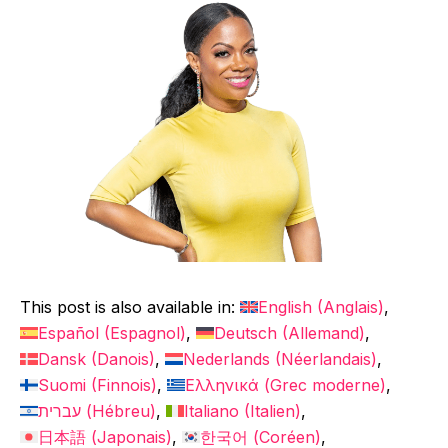
This post is also available in:
English
(
Anglais
)
Español
(
Espagnol
)
Deutsch
(
Allemand
)
Dansk
(
Danois
)
Nederlands
(
Néerlandais
)
Suomi
(
Finnois
)
Ελληνικά
(
Grec moderne
)
עברית
(
Hébreu
)
Italiano
(
Italien
)
日本語
(
Japonais
)
한국어
(
Coréen
)