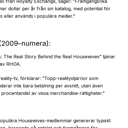
ies från Royalty Exchange, säger: ”Framgångsrika
ner dollar per år från sin katalog, med potential för
 eller används i populära medier.”
 (2009–numera):
: The Real Story Behind the Real Housewives” tjänar
g av RHOA.
lity-tv, förklarar: ”Topp-realitystjärnor som
derar inte bara betalning per avsnitt, utan även
 procentandel av vissa merchandise-rättigheter.”
 populära Housewives-medlemmar genererar typiskt
ligen, beroende på antalet och framgången för