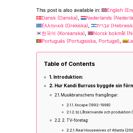
This post is also available in:
English
(
En
Dansk
(
Danska
)
Nederlands
(
Nederl
Ελληνικά
(
Grekiska
)
עברית
(
Hebreisk
한국어
(
Koreanska
)
Norsk bokmål
(
N
Português
(
Portugisiska, Portugal
)
Li
Table of Contents
Introduktion:
Hur Kandi Burruss byggde sin fö
Musikbranschens framgångar:
Xscape (1992-1998):
b) Låtskrivande och produktion 
2. TV-företag:
Real Housewives of Atlanta (20