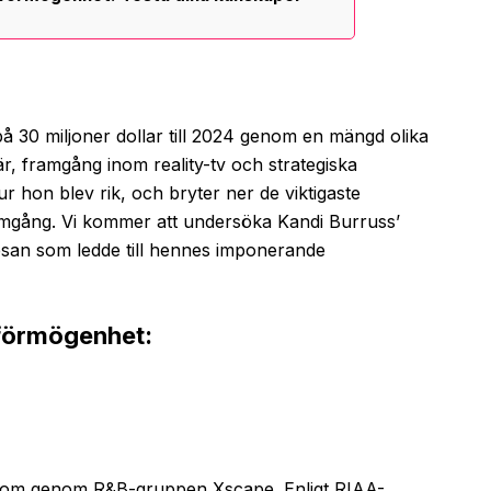
 30 miljoner dollar till 2024 genom en mängd olika
r, framgång inom reality-tv och strategiska
r hon blev rik, och bryter ner de viktigaste
gång. Vi kommer att undersöka Kandi Burruss’
resan som ledde till hennes imponerande
 förmögenhet:
g kom genom R&B-gruppen Xscape. Enligt RIAA-