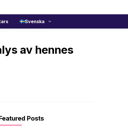
tars
Svenska
alys av hennes
Featured Posts