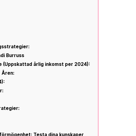
:
gsstrategier:
di Burruss
 (Uppskattad årlig inkomst per 2024):
 Åren:
):
r:
rategier:
 förmögenhet: Testa dina kunskaper