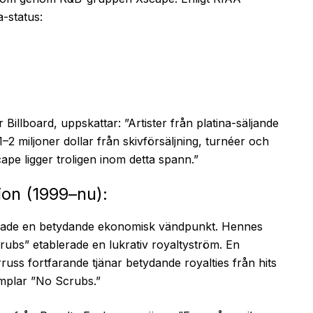
a-status:
illboard, uppskattar: ”Artister från platina-säljande
–2 miljoner dollar från skivförsäljning, turnéer och
pe ligger troligen inom detta spann.”
ion (1999–nu):
kerade en betydande ekonomisk vändpunkt. Hennes
bs” etablerade en lukrativ royaltyström. En
russ fortfarande tjänar betydande royalties från hits
mplar ”No Scrubs.”