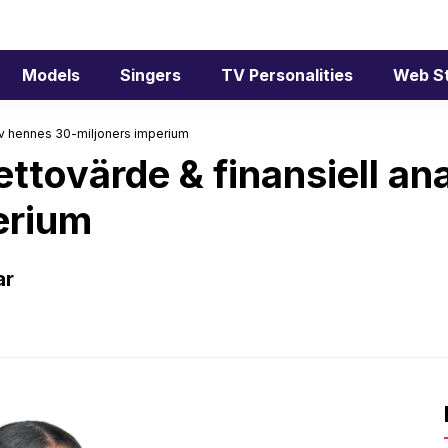
Models
Singers
TV Personalities
Web S
 av hennes 30-miljoners imperium
ettovärde & finansiell an
erium
ar