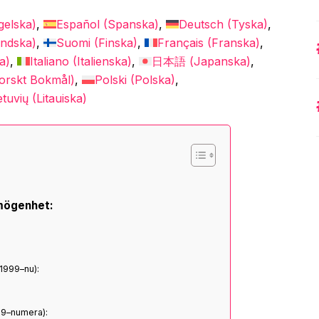
gelska
)
Español
(
Spanska
)
Deutsch
(
Tyska
)
ändska
)
Suomi
(
Finska
)
Français
(
Franska
)
a
)
Italiano
(
Italienska
)
日本語
(
Japanska
)
orskt Bokmål
)
Polski
(
Polska
)
etuvių
(
Litauiska
)
rmögenhet:
(1999–nu):
09–numera):