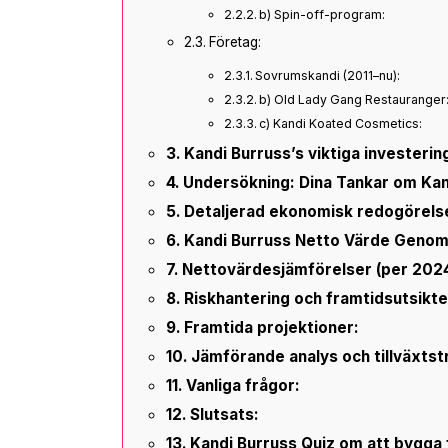
b) Spin-off-program:
Företag:
Sovrumskandi (2011–nu):
b) Old Lady Gang Restauranger
c) Kandi Koated Cosmetics:
Kandi Burruss’s viktiga investerin
Undersökning: Dina Tankar om Kan
Detaljerad ekonomisk redogörelse
Kandi Burruss Netto Värde Genom
Nettovärdesjämförelser (per 2024
Riskhantering och framtidsutsikte
Framtida projektioner:
Jämförande analys och tillväxtst
Vanliga frågor:
Slutsats:
Kandi Burruss Quiz om att bygga