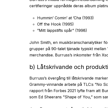
certifieringar uppnådde deras album platin
Hummin’ Comin’ at ’Cha (1993)
Off the Hook (1995)
”Mitt läppstifts spår” (1998)
John Smith, en musikbranschanalytiker för B
grupper på 90-talet tjänade typiskt mellan 1
merchandise. Burruss’s inkomster från Xsca
b) Låtskrivande och produkt
Burruss’s övergång till låtskrivande mar
Grammy-vinnande arbete på TLC:s ”No Scru
rapport från Forbes 2021 lyfte fram att Bur
som Ed Sheerans ”Shape of You,” som sa