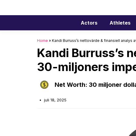
Hoppa
till
innehåll
Actors
Athletes
Home
»
Kandi Burruss’s nettovärde & finansiell analys
Kandi Burruss’s n
30-miljoners imp
Net Worth: 30 miljoner doll
juli 18, 2025