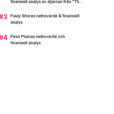
finansiell analys av stjärnan från ”The
Nanny”s 25-miljoners imperium
Pauly Shores nettovärde & finansiell
analys
Peso Plumas nettovärde och
finansiell analys