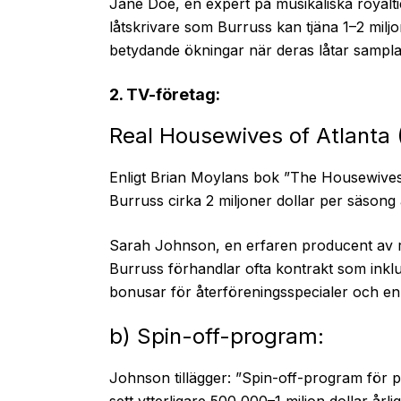
Jane Doe, en expert på musikaliska royalt
låtskrivare som Burruss kan tjäna 1–2 miljo
betydande ökningar när deras låtar samplas
2. TV-företag:
Real Housewives of Atlanta
Enligt Brian Moylans bok ”The Housewives
Burruss cirka 2 miljoner dollar per säson
Sarah Johnson, en erfaren producent av rea
Burruss förhandlar ofta kontrakt som inklu
bonusar för återföreningsspecialer och en
b) Spin-off-program:
Johnson tillägger: ”Spin-off-program för
sett ytterligare 500 000–1 miljon dollar år